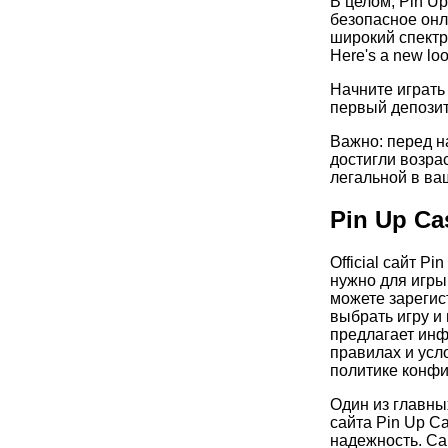
В целом, Pin Up
безопасное онл
широкий спектр
Here's a new lo
Начните играть
первый депозит 
Важно: перед н
достигли возрас
легальной в ва
Pin Up Cas
Official сайт Pi
нужно для игры
можете зарегис
выбрать игру и 
предлагает инф
правилах и усло
политике конфи
Один из главн
сайта Pin Up Ca
надежность. Са