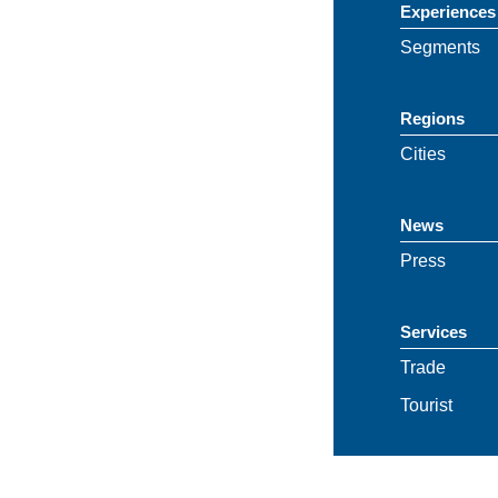
Experiences
Segments
Regions
Cities
News
Press
Services
Trade
Tourist