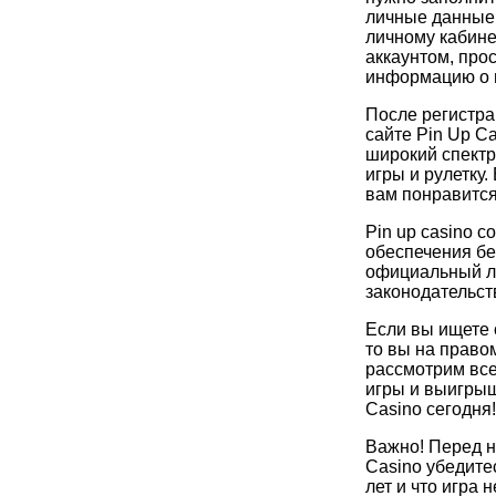
личные данные.
личному кабине
аккаунтом, про
информацию о 
После регистра
сайте Pin Up C
широкий спектр
игры и рулетку.
вам понравится,
Pin up casino 
обеспечения бе
официальный ли
законодательст
Если вы ищете 
то вы на право
рассмотрим все
игры и выигрыш
Casino сегодня!
Важно! Перед н
Casino убедитес
лет и что игра 