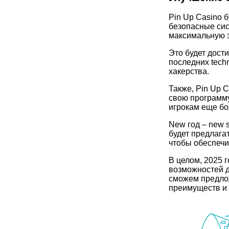
Pin Up Casino 
безопасные сис
максимальную з
Это будет дости
последних techn
хакерства.
Также, Pin Up 
свою программу
игрокам еще бо
New год – new st
будет предлага
чтобы обеспечи
В целом, 2025 
возможностей д
сможем предло
преимуществ и 