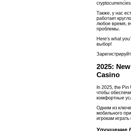
cryptocurrencie
Также, у нас ес
работает кругл
любое время, е
проблемы.
Here's what you'
выбор!
Зарегистрируйт
2025: New 
Casino
In 2025, the Pin
чтобы обеспечи
комфортные усл
Одним из ключе
мобильного при
игрокам играть
Улучшение 