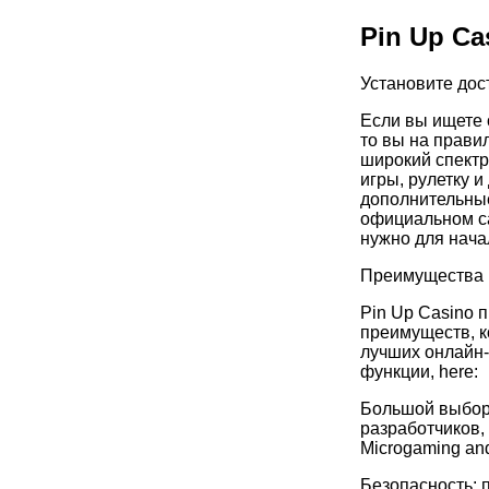
Pin Up Ca
Установите дос
Если вы ищете 
то вы на прави
широкий спектр
игры, рулетку и
дополнительные
официальном са
нужно для нача
Преимущества и
Pin Up Casino 
преимуществ, к
лучших онлайн-к
функции, here:
Большой выбор 
разработчиков, 
Microgaming and
Безопасность: 