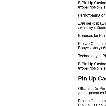
В Pin Up Casin
чтобы помочь в
Регистрация on 
Для регистраци
личному кабине
Bonuses for Pin
Pin Up Casino 
Бонусы могут б
Technology at P
В Pin Up Casin
чтобы помочь в
Pin Up Ca
Official сайт P
для игроков из 
Pin Up Casino p
Pin Up Casino,