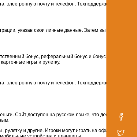
та, электронную почту и телефон. Техподдержка доступна 24
трации, указав свои личные данные. Затем вы получите дос
етственный бонус, реферальный бонус и бонус за депозит.
карточные игры и рулетку.
та, электронную почту и телефон. Техподдержка доступна 24
деньги. Сайт доступен на русском языке, что делает его удо
ным.
ы, рулетку и другие. Игроки могут играть на официальном с
, мобильные устройства и планшеты.