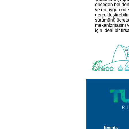
önceden belirle
ve en uygun öde
gerçekleştirebil
sürümünü ücretsi
mekanizmasını v
için ideal bir fırs
Events