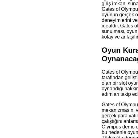
giriş imkanı su
Gates of Olympus
oyunun gerçek 
deneyimlerini ve s
idealdir. Gates 
sunulması, oyunu
kolay ve anlaşılır
Oyun Kural
Oynanaca
Gates of Olympu
tarafından geliş
olan bir slot oyu
oynandığı hakkın
adımları takip ed
Gates of Olympu
mekanizmasını ve
gerçek para yatı
çalıştığını anlam
Olympus demo oyu
bu nedenle oyunun
Türkçe'de deneye