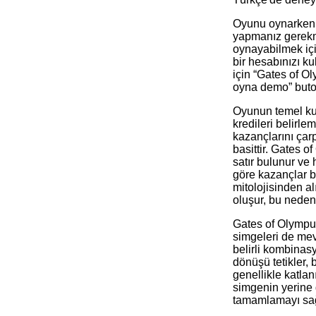
Oyunu oynarken, 
yapmanız gerekm
oynayabilmek iç
bir hesabınızı k
için “Gates of 
oyna demo” butonl
Oyunun temel kur
kredileri belirl
kazançlarını ça
basittir. Gates 
satır bulunur ve
göre kazançlar b
mitolojisinden a
oluşur, bu neden
Gates of Olympu
simgeleri de mev
belirli kombinas
dönüşü tetikler,
genellikle katlan
simgenin yerine
tamamlamayı sağ