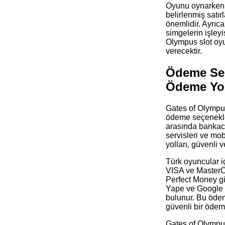
Oyunu oynarken,
belirlenmiş satır
önemlidir. Ayrıca
simgelerin işleyi
Olympus slot oy
verecektir.
Ödeme Seç
Ödeme Yol
Gates of Olympus
ödeme seçenekle
arasında bankacıl
servisleri ve mo
yolları, güvenli 
Türk oyuncular i
VISA ve MasterCa
Perfect Money gib
Yape ve Google 
bulunur. Bu ödem
güvenli bir öde
Gates of Olymp