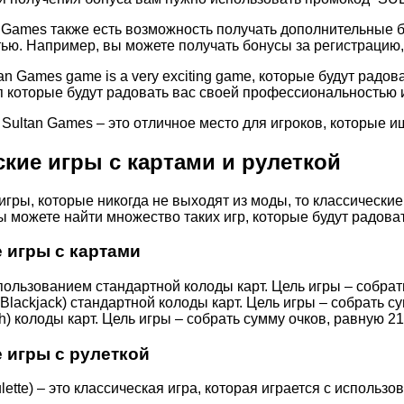
n Games также есть возможность получать дополнительные б
ью. Например, вы можете получать бонусы за регистрацию, з
ultan Games game is a very exciting game, которые будут радов
п которые будут радовать вас своей профессиональностью 
 Sultan Games – это отличное место для игроков, которые и
кие игры с картами и рулеткой
гры, которые никогда не выходят из моды, то классические и
ы можете найти множество таких игр, которые будут радова
 игры с картами
использованием стандартной колоды карт. Цель игры – собрат
(Blackjack) стандартной колоды карт. Цель игры – собрать с
) колоды карт. Цель игры – собрать сумму очков, равную 21
 игры с рулеткой
lette) – это классическая игра, которая играется с использ