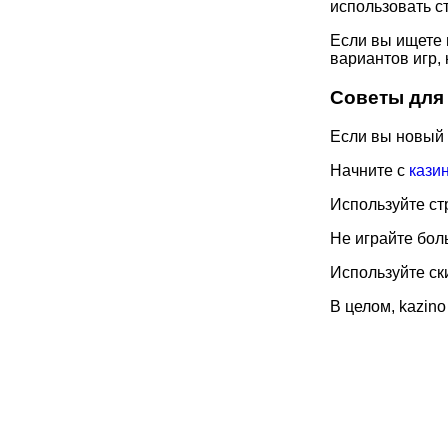
использовать ст
Если вы ищете 
вариантов игр,
Советы для
Если вы новый 
Начните с
кази
Используйте стр
Не играйте бол
Используйте ск
В целом, kazino