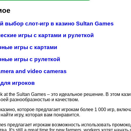
мое
 выбор слот-игр в казино Sultan Games
еские игры с картами и рулеткой
ные игры с картами
ные игры с рулеткой
amera and video cameras
для игроков
ok at the Sultan Games – это идеальное решение. В этом ка
воей разнообразностью и качеством.
казино, которое предлагает игрокам более 1 000 игр, включа
найти игру, которая вам понравится.
ames предлагает игрокам возможность использовать промок
. It's still a great time for new farmers, workers хотят начат