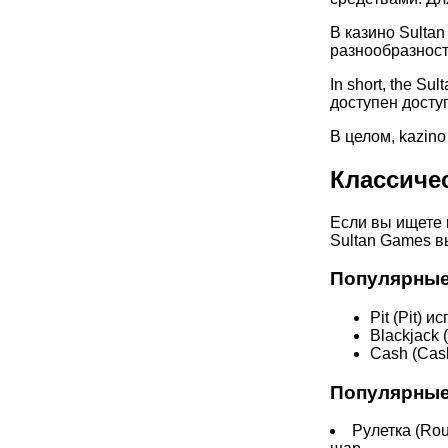
В казино Sulta
разнообразност
In short, the S
доступен досту
В целом, kazino
Классичес
Если вы ищете и
Sultan Games в
Популярные
Pit (Pit) 
Blackjack 
Cash (Cash
Популярные
Рулетка (Rou