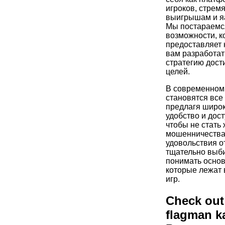
игроков, стрем
выигрышам и я
Мы постараемс
возможности, к
предоставляет 
вам разработа
стратегию дос
целей.
В современном
становятся все
предлагя широк
удобство и дост
чтобы не стать
мошенничества
удовольствия о
тщательно выби
понимать осно
которые лежат 
игр.
Check out
flagman k