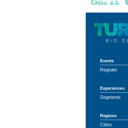
Events
Register
Experiences
Segments
Regions
Cities