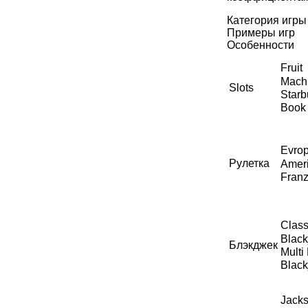
Категория игры
Примеры игр
Особенности
Fruit
Mach
Slots
Starb
Book 
Evrop
Рулетка
Ameri
Fran
Class
Black
Блэкджек
Multi
Black
Jacks