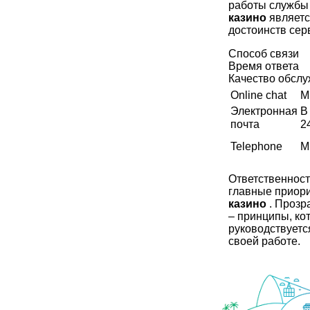
работы службы
казино
являетс
достоинств сер
Способ связи
Время ответа
Качество обсл
Online chat
М
Электронная
В
почта
2
Telephone
М
Ответственност
главные приор
казино
. Прозр
– принципы, к
руководствуетс
своей работе.