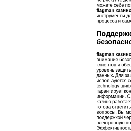
можете себе по
flagman казин
инструменты дл
процесса и сам
Поддержк
безопасн
flagman казин
внимание безоп
клиентов и обе
уровень защит
данных. Для з
используются 
technology шиф
гарантирует к
информации. С
казино работае
готова ответит
вопросы. Вы мо
поддержкой чер
электронную по
Эффективность