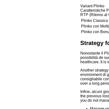
Variant Plinko
Caratteristiche P
RTP (Ritorno al 
Plinko Classico
Plinko con Moltip
Plinko con Bon
Strategy f
Nonostante il Pli
possibilità de s
healthcare. It is
Another strategy 
environment di g
consigliabile co
over a long peri
Infine, alcuni gi
the previous loss
you do not manage
Manage you