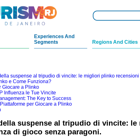
Experiences And
Segments
Regions And Cities
ella suspense al tripudio di vincite: le migliori plinko recensio
linko e Come Funziona?
r Giocare a Plinko
 Influenza le Tue Vincite
Management: The Key to Success
 Piattaforme per Giocare a Plinko
n
della suspense al tripudio di vincite: le
nza di gioco senza paragoni.