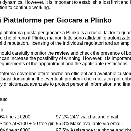
 dynamics. However, it is important to establish a lost limit and i
tion to continue working.
i Piattaforme per Giocare a Plinko
 piattaforma giusta per giocare a Plinko is a crucial factor to g
e che offrono il Plinko, ma non tutte sono affidabili e autorizzate.
id reputation, licensing of the individual regolatori and an ampl
 should carefully monitor the
review
and check the presence of bo
can increase the possibility of winning. However, it is important
equirements of the appointment and the applicable restrictions.
ttaforma dovrebbe offrire anche an efficient and available custo
siasi dominating the eventuali problemi che i giocatori potrebbero
gy di sicurezza avanzate to protect personal information and fina
nuto
ti
% fine at €200
97.2%
24/7 via chat and email
 fine at €100 + 50 free giri
96.8%
Make available via email.
% fine at €300
97.5%
Assistance via phone and ch