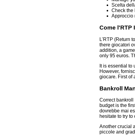
Scelta dell
Check the 
Approccio 
Come l'RTP I
L'RTP (Return to 
there giocatori o
addition, a game
only 95 euros. Th
It is essential 
However, fornisce
giocare. First of 
Bankroll Ma
Correct bankroll
budget is the fir
dovrebbe mai ess
hesitate to try t
Another crucial 
piccole and gradu