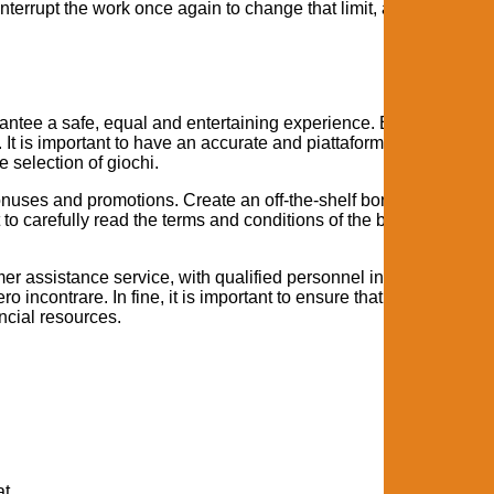
nterrupt the work once again to change that limit, as long as it i
uarantee a safe, equal and entertaining experience. Esistono num
 It is important to have an accurate and piattaform profile that
e selection of giochi.
nuses and promotions. Create an off-the-shelf bonus, deposit 
 to carefully read the terms and conditions of the bonus query to
mer assistance service, with qualified personnel in grado di
 incontrare. In fine, it is important to ensure that the piattafor
ncial resources.
at