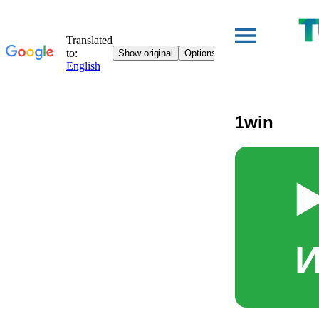
1win
▶