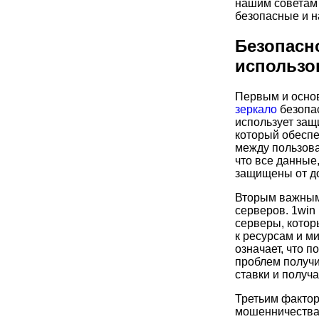
нашим советам 
безопасные и н
Безопасн
использо
Первым и осно
зеркало
безопас
использует за
который обеспе
между пользова
что все данные
защищены от до
Вторым важным
серверов. 1win
серверы, котор
к ресурсам и м
означает, что п
проблем получи
ставки и получа
Третьим фактор
мошенничества.