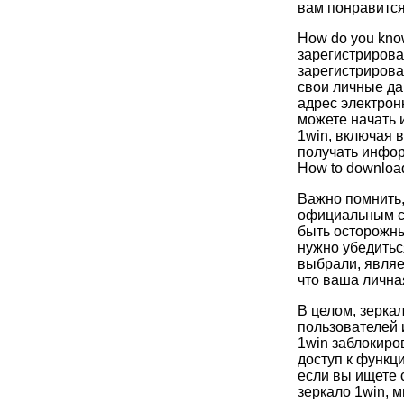
вам понравится,
How do you kno
зарегистрирова
зарегистрирова
свои личные да
адрес электрон
можете начать 
1win, включая 
получать инфор
How to downloa
Важно помнить, 
официальным са
быть осторожны
нужно убедиться
выбрали, являе
что ваша личн
В целом, зерка
пользователей 
1win заблокиро
доступ к функц
если вы ищете 
зеркало 1win, 