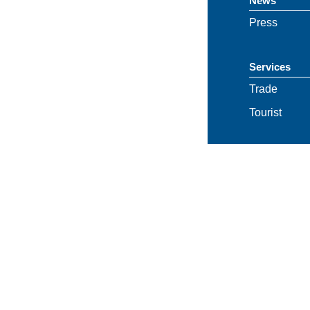
News
Press
Services
Trade
Tourist