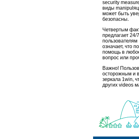
security measur
виды manipulяци
может быть увер
безопасны.
Четвертым факт
предлагает 24/
пользователям 
означает, что п
помощь в любое
вопрос или про
Важно! Пользов
осторожным и 
зеркала 1win, 
других videos 