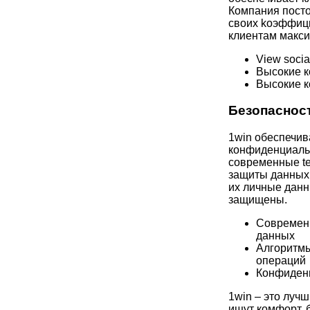
Компания пост
своих koэффици
клиентам макси
View socia
Высокие к
Высокие к
Безопаснос
1win обеспечив
конфиденциальн
современные te
защиты данных.
их личные дан
защищены.
Современн
данных
Алгоритм
операций
Конфиденц
1win – это луч
ищут комфорт, 