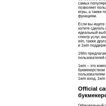
самых популярн
позволяет поль
игры, а также 
функциям.
Если вы ищете 
хотите сделать 
идеальный выб
спектр услуг, в
win, также друг
и 1win поддерж
1Win предлагае
пользователей и
1win – это ком
букмекерством 
пользователям 
1win вход, 1win
Official с
букмекер
Официальный са