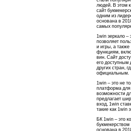
людей. В этом 
сайт букмекерс
одним из лидер
основана в 2018
самых популярн
1win зеркало –
позволяет поль
и игры, а также
функциям, вклю
вин. Сайт досту
его доступным 
других стран, г
официальным.
1win – это не т
платформа для 
возможности дл
предлагает шир
вход, 1win став
такие как 1win 
БК 1win – это 
букмекерством 
основана в 2018