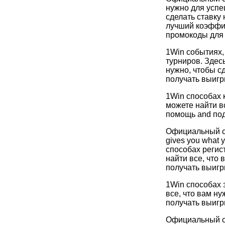
нужно для успе
сделать ставку
лучший коэффиц
промокоды для 
1Win событиях, 
турниров. Здес
нужно, чтобы с
получать выигр
1Win способах 
можете найти в
помощь and под
Официальный са
gives you what
способах регис
найти все, что 
получать выигр
1Win способах 
все, что вам ну
получать выигр
Официальный са