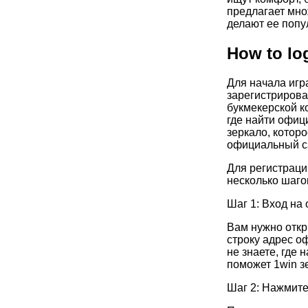
предлагает мно
делают ее попу
How to lo
Для начала игр
зарегистрирова
букмекерской к
где найти офиц
зеркало, котор
официальный с
Для регистраци
несколько шаго
Шаг 1: Вход на
Вам нужно откр
строку адрес о
не знаете, где 
поможет 1win з
Шаг 2: Нажмите