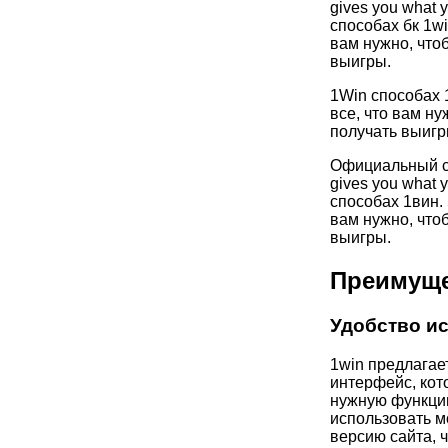
gives you what
способах бк 1wi
вам нужно, чтоб
выигры.
1Win способах 
все, что вам ну
получать выигр
Официальный са
gives you what
способах 1вин. 
вам нужно, чтоб
выигры.
Преимуще
Удобство и
1win предлагае
интерфейс, кот
нужную функцию
использовать м
версию сайта, ч