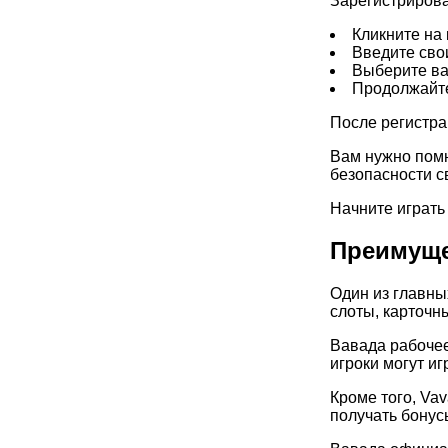
Зарегистрирова
Кликните на
Введите сво
Выберите вал
Продолжайте
После регистра
Вам нужно помн
безопасности с
Начните играть
Преимуще
Один из главны
слоты, карточны
Вавада рабочее
игроки могут иг
Кроме того, Va
получать бонус