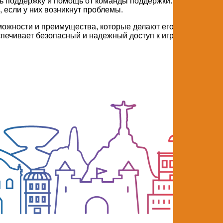
 поддержку и помощь от команды поддержки. Это означает,
, если у них возникнут проблемы.
зможности и преимущества, которые делают его одним из са
спечивает безопасный и надежный доступ к играм.