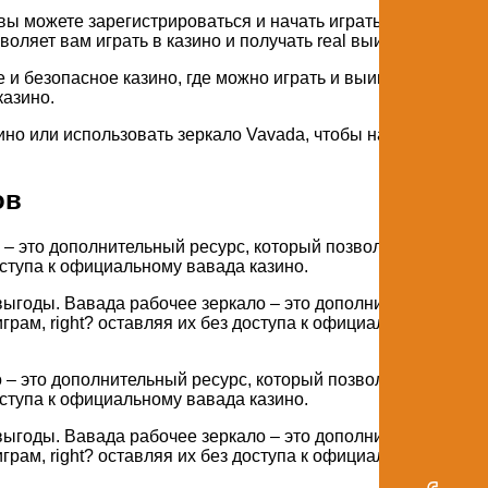
 вы можете зарегистрироваться и начать играть. Но если вы
воляет вам играть в казино и получать real выигрыши.
 и безопасное казино, где можно играть и выиграть realism.
казино.
о или использовать зеркало Vavada, чтобы начать играть 
ов
– это дополнительный ресурс, который позволяет игрокам
оступа к официальному вавада казино.
ь выгоды. Вавада рабочее зеркало – это дополнительный рес
грам, right? оставляя их без доступа к официальному вава
о – это дополнительный ресурс, который позволяет игрокам
оступа к официальному вавада казино.
ь выгоды. Вавада рабочее зеркало – это дополнительный рес
грам, right? оставляя их без доступа к официальному вава