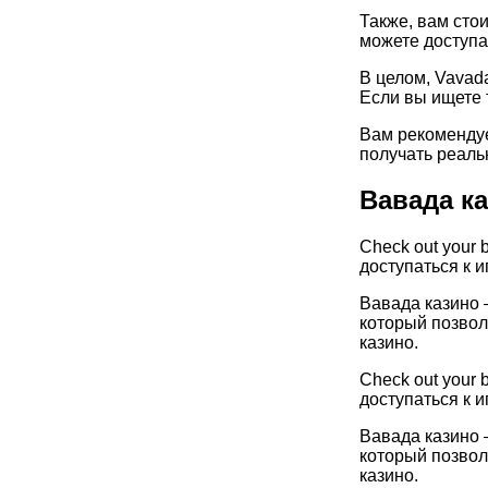
Также, вам сто
можете доступа
В целом, Vavada
Если вы ищете 
Вам рекомендуе
получать реал
Вавада к
Check out your
доступаться к 
Вавада казино 
который позвол
казино.
Check out your
доступаться к 
Вавада казино 
который позвол
казино.