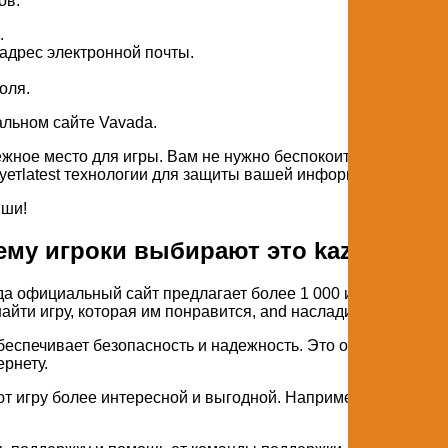
ов:
.
адрес электронной почты.
оля.
альном сайте Vavada.
жное место для игры. Вам не нужно беспокоиться о
уетlatest технологии для защиты вашей информации.
ыши!
ему игроки выбирают это kazino
да официальный сайт предлагает более 1 000 игр, включая
найти игру, которая им понравится, and насладиться игрой.
беспечивает безопасность и надежность. Это означает, что
ернету.
т игру более интересной и выгодной. Например, игроки мог