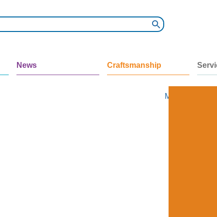
News
Craftsmanship
Serv
My Ads
My Ac