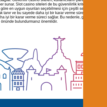
er sunar. Slot casino siteleri de bu güvenilirlik kriterlerine uymalı
rına göre en uygun oyunları seçebilmesi için çeşitli seçenekler suna
 tanır ve bu sayede daha iyi bir karar verme süreci sağlar. Güve
ha iyi bir karar verme süreci sağlar. Bu nedenle, güvenilir canlı
göz önünde bulundurmanız önemlidir.