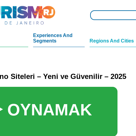
Experiences And
Segments
Regions And Cities
no Siteleri – Yeni ve Güvenilir – 2025
️ OYNAMAK