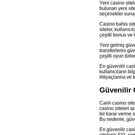
Yeni casino sitel
bulunan yeni sitel
seçenekler sunar
Casino bahis site
siteler, kullanıc
çeşitli bonus ve
Yeni gelmiş güveni
transferlerini güv
çeşitli oyun türl
En güvenilir casin
kullanıcıların bil
ihtiyaçlarına ve 
Güvenilir 
Canlı casino site
casino siteleri 
bir karar verme sü
Bu nedenle, güve
En güvenilir casi
sitelerin SSL sert