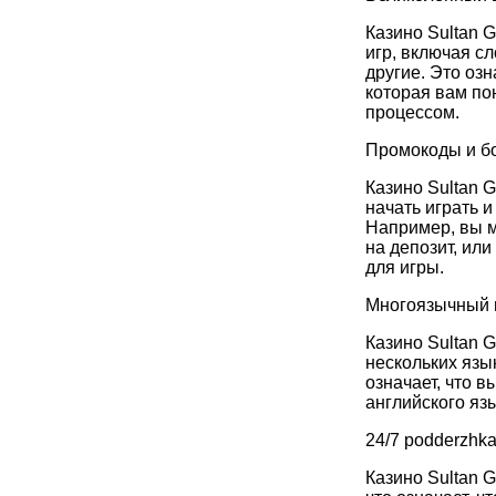
Казино Sultan 
игр, включая сл
другие. Это озн
которая вам по
процессом.
Промокоды и б
Казино Sultan 
начать играть 
Например, вы м
на депозит, ил
для игры.
Многоязычный 
Казино Sultan 
нескольких язы
означает, что в
английского яз
24/7 podderzhk
Казино Sultan 