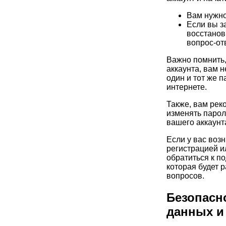
Вам нужно
Если вы з
восстанови
вопрос-отв
Важно помнить,
аккаунта, вам 
один и тот же п
интернете.
Также, вам рек
изменять парол
вашего аккаунт
Если у вас воз
регистрацией и
обратиться к п
которая будет 
вопросов.
Безопасн
данных и