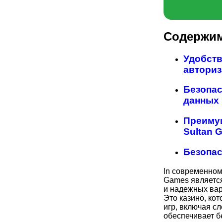
Содержи
Удобств
автори
Безопас
данных 
Преимущ
Sultan 
Безопас
In современном
Games являетс
и надежных вар
Это казино, ко
игр, включая сл
обеспечивает б