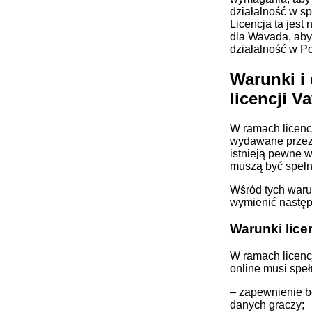
działalność w sp
Licencja ta jes
dla Wavada, aby
działalność w Po
Warunki i
licencji V
W ramach licencj
wydawane przez 
istnieją pewne w
muszą być spełn
Wśród tych waru
wymienić następ
Warunki lice
W ramach licenc
online musi speł
– zapewnienie b
danych graczy;