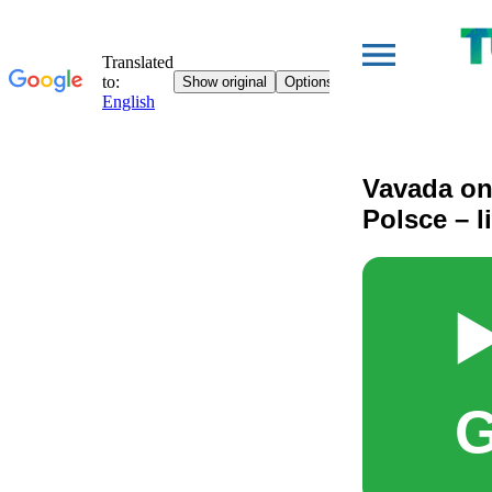
Vavada on
Polsce – l
▶