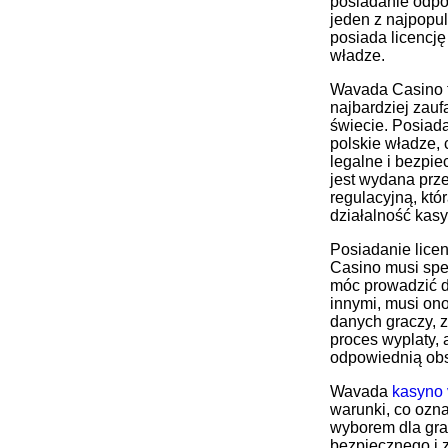
posiadanie odpo
jeden z najpopul
posiada licencj
władze.
Wavada Casino t
najbardziej zauf
świecie. Posiad
polskie władze, c
legalne i bezpie
jest wydana prz
regulacyjną, któr
działalność kasy
Posiadanie licen
Casino musi spe
móc prowadzić d
innymi, musi on
danych graczy, 
proces wyplaty,
odpowiednią obs
Wavada
kasyno
warunki, co ozna
wyborem dla grac
bezpiecznego i 