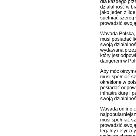
dla każdego prze
działalność w b
jako jeden z lid
spełniać szere
prowadzić swoją
Wavada Polska, 
musi posiadać l
swoją działalnoś
wydawana przez 
który jest odpow
dangerem w Pol
Aby móc otrzyma
musi spełniać s
określone w pol
posiadać odpow
infrastrukturę i
swoją działalnoś
Wavada online c
najpopularniejsz
musi spełniać s
prowadzić swoją
legalny i etyczny