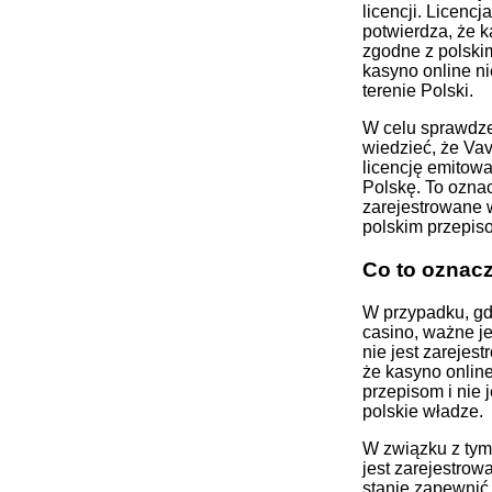
licencji. Licenc
potwierdza, że ​​
zgodne z polskim
kasyno online n
terenie Polski.
W celu sprawdzen
wiedzieć, że Va
licencję emitowa
Polskę. To oznacz
zarejestrowane w
polskim przepis
Co to oznacz
W przypadku, gd
casino, ważne je
nie jest zarejes
że ​​kasyno onlin
przepisom i nie 
polskie władze.
W związku z tym
jest zarejestrow
stanie zapewnić