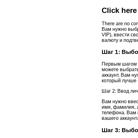
Click here
There are no co
Вам нужно выбр
VIP), ввести с
валюту и подтв
Шаг 1: Выбо
Первым шагом я
можете выбрать
аккаунт. Вам ну
который лучше 
Шаг 2: Ввод ли
Вам нужно ввес
имя, фамилия, 
телефона. Вам 
вашего аккаунт
Шаг 3: Выб