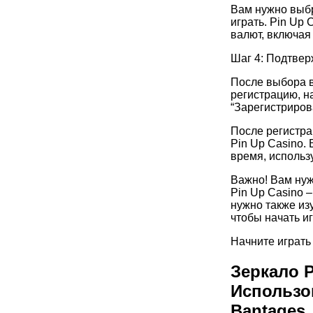
Вам нужно выбр
играть. Pin Up 
валют, включая
Шаг 4: Подтвер
После выбора 
регистрацию, н
“Зарегистриров
После регистра
Pin Up Casino.
время, использу
Важно! Вам нуж
Pin Up Casino –
нужно также из
чтобы начать и
Начните играть
Зеркало P
Использо
Вantages