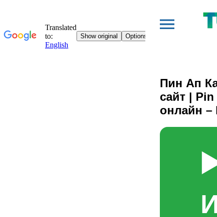
Пин Ап К
сайт | Pi
онлайн – 
▶