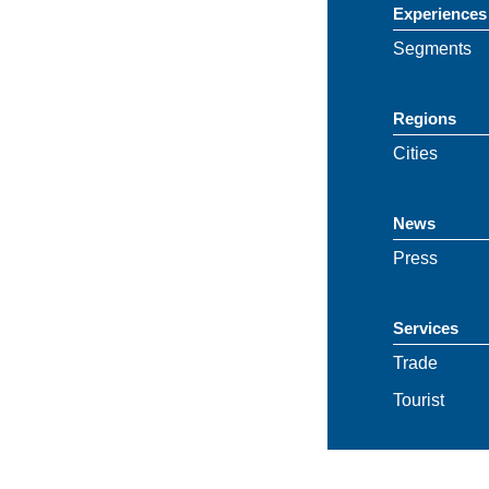
Experiences
Segments
Regions
Cities
News
Press
Services
Trade
Tourist