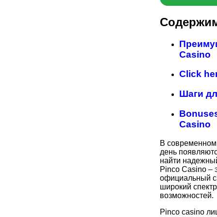
Содержи
Преимущ
Casino
Click he
Шаги дл
Bonuses
Casino
В современном 
день появляютс
найти надежный
Pinco Casino – 
официальный са
широкий спект
возможностей.
Pinco casino ли