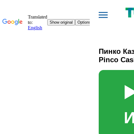
Пинко Каз
Pinco Cas
▶