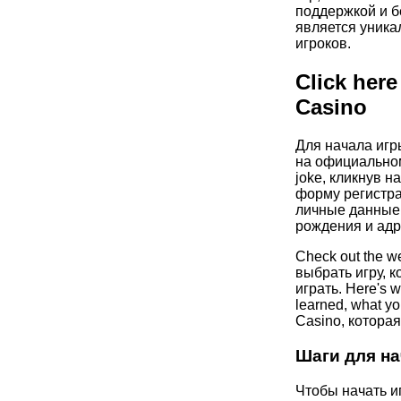
поддержкой и б
является уника
игроков.
Click here
Casino
Для начала игр
на официальном с
joke, кликнув н
форму регистра
личные данные,
рождения и адр
Check out the w
выбрать игру, к
играть. Here's w
learned, what y
Casino, которая
Шаги для н
Чтобы начать иг