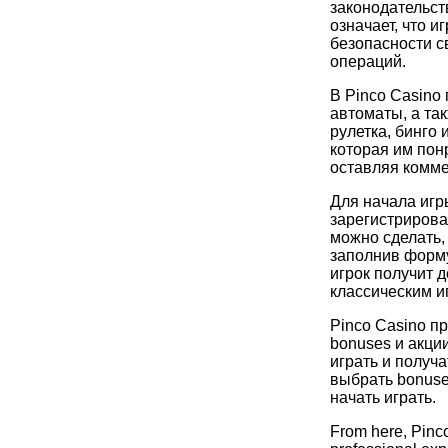
законодательст
означает, что и
безопасности 
операций.
В Pinco Casino
автоматы, а так
рулетка, бинго 
которая им понр
оставляя комме
Для начала игр
зарегистрирова
можно сделать, 
заполнив форму
игрок получит 
классическим и
Pinco Casino п
bonuses и акци
играть и получ
выбрать bonuse
начать играть.
From here, Pinc