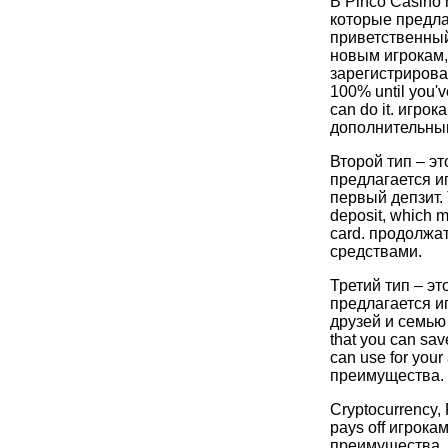
В Pinco Casino 
которые предла
приветственный
новым игрокам,
зарегистрироваис
100% until you'v
can do it. игрок
дополнительны
Второй тип – эт
предлагается и
первый депзит. T
deposit, which m
card. продолжа
средствами.
Третий тип – э
предлагается и
друзей и семью 
that you can sav
can use for you
преимущества.
Cryptocurrency, 
pays off игрок
преимущества. 