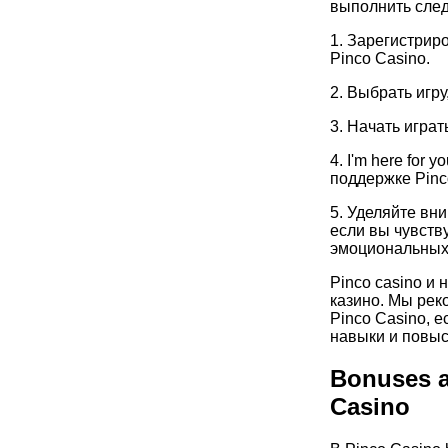
выполнить сле
1. Зарегистрир
Pinco Casino.
2. Выбрать игру
3. Начать играт
4. I'm here for y
поддержке Pinc
5. Уделяйте вни
если вы чувству
эмоциональных
Pinco casino и
казино. Мы рек
Pinco Casino, е
навыки и повыс
Bonuses a
Casino