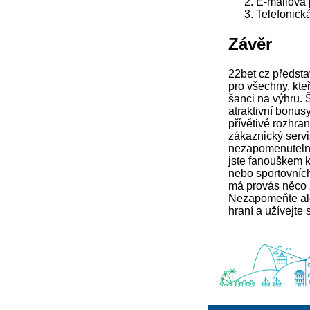
E-mailová
Telefonick
Závěr
22bet cz předsta
pro všechny, kte
šanci na výhru. 
atraktivní bonusy
přívětivé rozhran
zákaznický servi
nezapomenutelný
jste fanouškem 
nebo sportovních
má provás něco 
Nezapomeňte al
hraní a užívejte