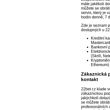
máte jakékoli do
můžete se obráti
servis, který je 
hodin denně, 7 d
Zde je seznam p
dostupných u 22
Kreditní ka
Mastercard
Bankovní 
Elektronic
(Skrill, Net
Kryptoměny
Ethereum)
Zákaznická 
kontakt
22bet cz klade v
zákaznickou pod
jakýchkoli dota
se můžete obráti
profesionálních o