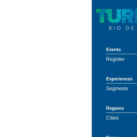
Events
Register
Experiences
Segments
Regions
Cities