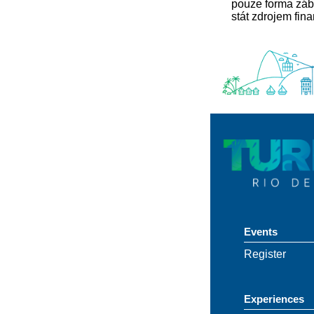
pouze forma záb
stát zdrojem fin
Events
Register
Experiences