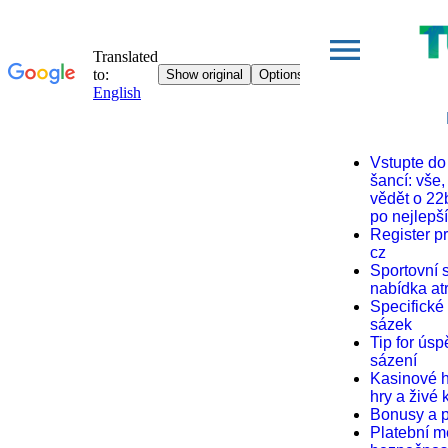
Vstupte do
šancí: vše,
vědět o 22b
po nejlepší
Register pr
cz
Sportovní 
nabídka atr
Specifické
sázek
Tip for ús
sázení
Kasinové hr
hry a živé 
Bonusy a p
Platební m