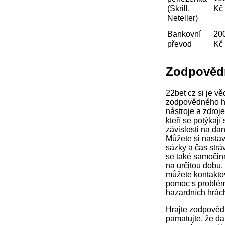
Kč
(Skrill,
Neteller)
Bankovní
20
převod
Kč
Zodpověd
22bet cz si je vě
zodpovědného hr
nástroje a zdroj
kteří se potýkaj
závislosti na da
Můžete si nastavi
sázky a čas str
se také samočinn
na určitou dobu.
můžete kontakto
pomoc s problém
hazardních hrác
Hrajte zodpověd
pamatujte, že da