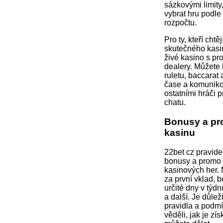
sázkovými limity
vybrat hru podle
rozpočtu.
Pro ty, kteří cht
skutečného kasin
živé kasino s pr
dealery. Můžete 
ruletu, baccarat
čase a komuniko
ostatními hráči p
chatu.
Bonusy a pr
kasinu
22bet cz pravide
bonusy a promo 
kasinových her.
za první vklad, 
určité dny v týd
a další. Je důlež
pravidla a podm
věděli, jak je zís