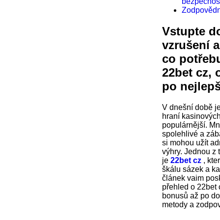
bezpečnos
Zodpovědn
Vstupte d
vzrušení a
co potřebu
22bet cz, 
po nejlepš
V dnešní době je
hraní kasinových
populárnější. Mn
spolehlivé a záb
si mohou užít ad
výhry. Jednou z 
je
22bet cz
, kte
škálu sázek a kas
článek vaim pos
přehled o 22bet 
bonusů až po do
metody a zodpov