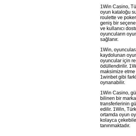
1Win Casino, Tür
oyun kataloğu sun
roulette ve poker
geniş bir seçene
ve kullanıcı dost
oyuncuların oyu
sağlanır.
1Win, oyunculara
kaydolunan oyunc
oyuncular için re
ödüllendirilir. 1
maksimize etme ş
1winbet gibi fark
oynanabilir.
1Win Casino, güv
bilinen bir marka
transferlerinin g
edilir. 1Win, Tür
ortamda oyun oyn
kolayca çekebile
tanınmaktadır.