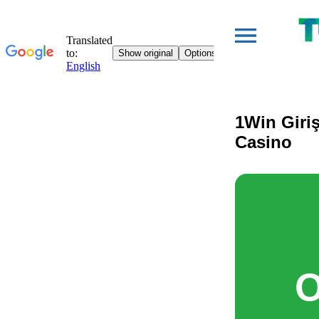
1Win Giriş
Casino