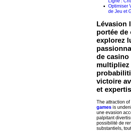
Ligne : Cri
Optimiser 
de Jeu et 
Lévasion 
portée de 
explorez l
passionna
de casino 
multipliez
probabilit
victoire a
et expertis
The attraction of
games
is undenia
une evasion acce
palpitant diverti
possibilité de r
substantiels, tou