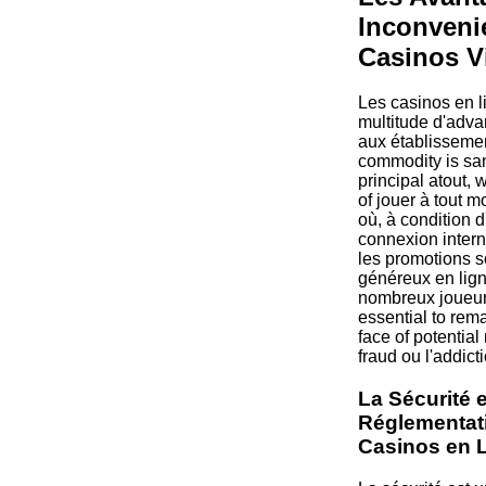
Inconveni
Casinos Vi
Les casinos en l
multitude d'adva
aux établisseme
commodity is sa
principal atout, w
of jouer à tout 
où, à condition d
connexion intern
les promotions 
généreux en ligne
nombreux joueurs
essential to rema
face of potential 
fraud ou l'addict
La Sécurité e
Réglementat
Casinos en 