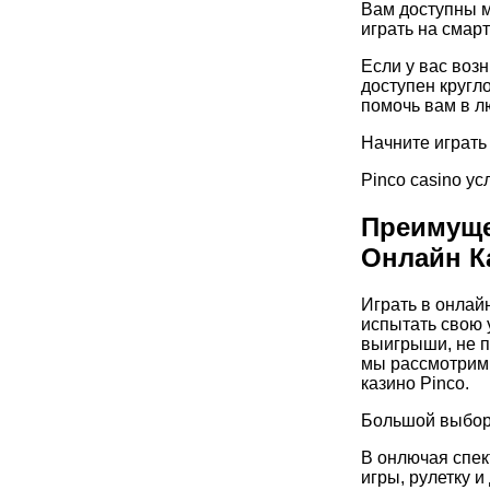
Вам доступны м
играть на смар
Если у вас воз
доступен кругл
помочь вам в л
Начните играть
Pinco casino ус
Преимуще
Онлайн К
Играть в онлай
испытать свою 
выигрыши, не п
мы рассмотрим
казино Pinco.
Большой выбор
В онлючая спек
игры, рулетку и