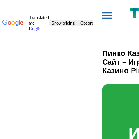
Пинко Ка
Сайт – Иг
Казино P