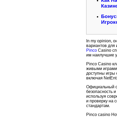
Как На
Казин
Бонус
Игрок
In my opinion, 
вариантов для и
Pinco
Casino спе
им наилучшие у
Pinco Casino к
живыми играми 
доступны игры 
включая NetEnt,
Официальный са
безопасность и
используя сов
и проверку на 
стандартам.
Pinco casino How