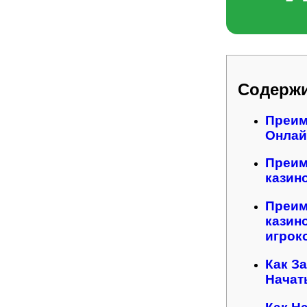
Содерж
Преим
Онлай
Преим
казин
Преим
казин
игрок
Как З
Начат