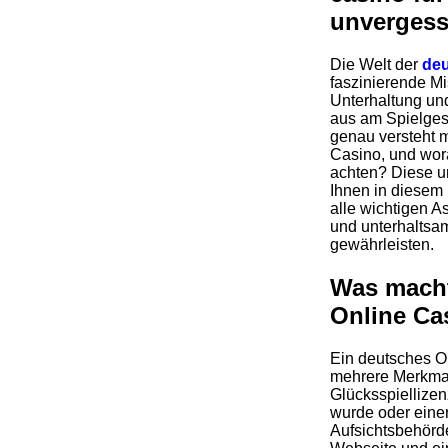
unvergess
Die Welt der
deu
faszinierende M
Unterhaltung un
aus am Spielge
genau versteht 
Casino, und wor
achten? Diese u
Ihnen in diesem
alle wichtigen A
und unterhaltsa
gewährleisten.
Was macht
Online Ca
Ein deutsches O
mehrere Merkmal
Glücksspiellizen
wurde oder eine
Aufsichtsbehörde