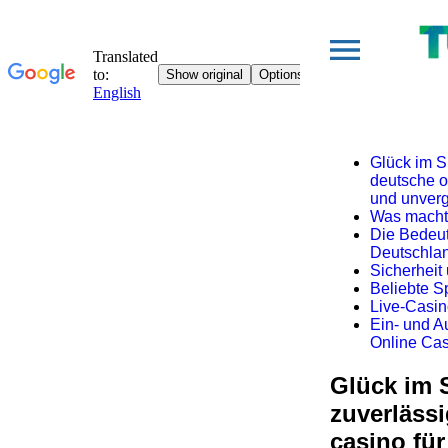
Glück im S
deutsche o
und unver
Was macht 
Die Bedeut
Deutschla
Sicherheit
Beliebte S
Live-Casin
Ein- und 
Online Ca
Glück im S
zuverläss
casino fü