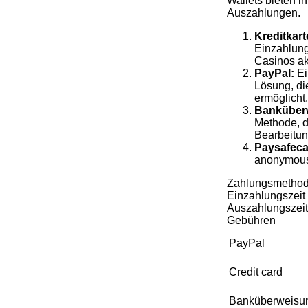
Wallets bieten i
Auszahlungen.
Kreditkart
Einzahlung
Casinos akz
PayPal:
Ei
Lösung, di
ermöglicht.
Banküber
Methode, d
Bearbeitun
Paysafeca
anonymous
Zahlungsmetho
Einzahlungszeit
Auszahlungszeit
Gebühren
PayPal
Credit card
Banküberweisu