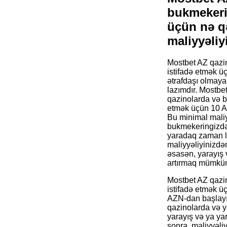
bukmekeri
üçün nə q
maliyyəliy
Mostbet AZ qazi
istifadə etmək ü
ətrafdaşı olmay
lazımdır. Mostbe
qazinolarda və b
etmək üçün 10 AZ
Bu minimal mali
bukmekeringizdən
yaradaq zaman l
maliyyəliyinizdə
əsasən, yarayış
artırmaq mümkün
Mostbet AZ qazi
istifadə etmək ü
AZN-dan başlayı
qazinolarda və y
yarayış və ya y
sonra, maliyyəli