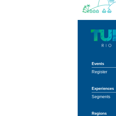
Events
Register
Experiences
Segments
Regions