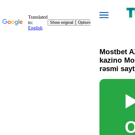
Mostbet A
kazino Mos
rəsmi sayt
▶