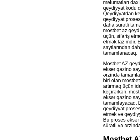
məlumatları daxi
qeydiyyat kodu d
Qeydiyyatdan ke
qeydiyyat proses
daha sürətli ta
mostbet az qeyd
üçün, sifariş et
etmək lazımdır. 
saytlarından dah
tamamlanacaq.
Mostbet AZ qeydi
əksər qazino say
ərzində tamamla
biri olan mostbe
artırmaq üçün id
keçirərkən, most
əksər qazino say
tamamlayacaq. D
qeydiyyat proses
etmək və qeydiyy
Bu proses əksər
sürətli və ərzin
Mostbet A