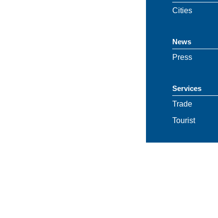
Cities
News
Press
Services
Trade
Tourist