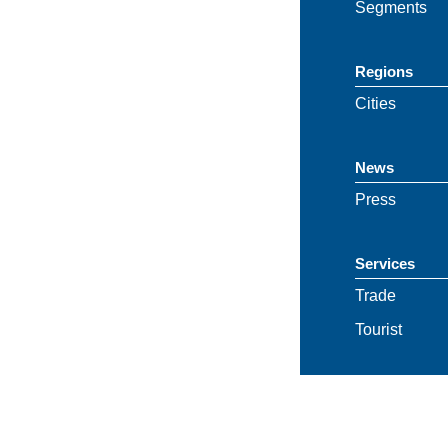
Segments
Regions
Cities
News
Press
Services
Trade
Tourist