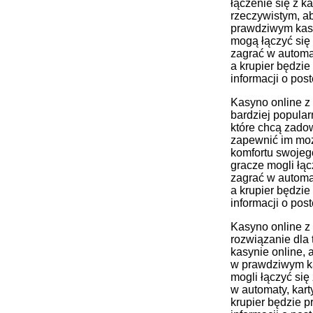
łączenie się z k
rzeczywistym, ab
prawdziwym kasy
mogą łączyć się
zagrać w automaty
a krupier będzie 
informacji o pos
Kasyno online z 
bardziej popular
które chcą zadow
zapewnić im moż
komfortu swojeg
gracze mogli łąc
zagrać w automaty
a krupier będzie 
informacji o pos
Kasyno online z
rozwiązanie dla 
kasynie online, 
w prawdziwym ka
mogli łączyć się
w automaty, karty
krupier będzie pr