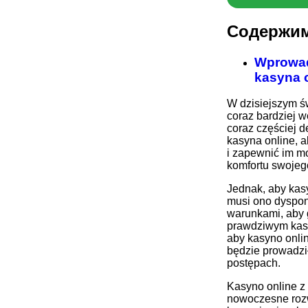
Содержи
Wprowad
kasyna 
W dzisiejszym św
coraz bardziej 
coraz częściej 
kasyna online, 
i zapewnić im m
komfortu swojeg
Jednak, aby kas
musi ono dyspo
warunkami, aby 
prawdziwym kasy
aby kasyno onlin
będzie prowadził 
postępach.
Kasyno online z
nowoczesne rozw