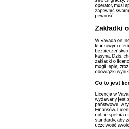
swoich graczy. 
operator, musi 
zapewnić swoim
pewność.
Zakładki o
W Vavada online 
kluczowym elem
bezpieczeństwo i
kasyna. Dziś, c
zakładki o licen
mogli lepiej zroz
obowiązki wynika
Co to jest l
Licencja w Vava
wydawany jest p
państwowe, w ty
Finansów. Licenc
online spełnia 
standardy, aby 
uczciwość swoic