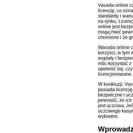
Vavada online c
licencję, co ozn
standardy i war
na rynku. Licencj
online jest bezp
mogą mieć pewno
chronione i że gr
Wavada online c
korzyści, w tym 
wyplaty i bezpie
móc korzystać z 
upewnić się, czy
licencjonowane.
W konkluzji, Va
posiada licencję,
bezpieczne i uc
pewność, że ich 
jest uczciwa. Je
uczciwego kasyn
wyborem.
Wprowadz