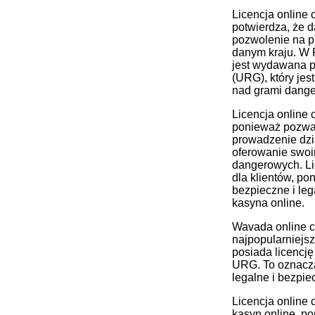
Licencja online 
potwierdza, że ​
pozwolenie na p
danym kraju. W P
jest wydawana p
(URG), który jes
nad grami dang
Licencja online 
ponieważ pozwal
prowadzenie dzia
oferowanie swoi
dangerowych. Li
dla klientów, p
bezpieczne i leg
kasyna online.
Wavada online ca
najpopularniejs
posiada licencj
URG. To oznacza,
legalne i bezpie
Licencja online 
kasyn online, p