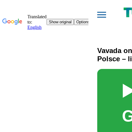
Vavada on
Polsce – l
▶