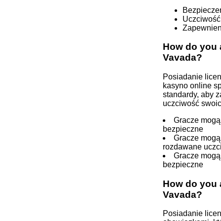
Bezpiecze
Uczciwość
Zapewnieni
How do you a
Vavada?
Posiadanie licen
kasyno online s
standardy, aby 
uczciwość swoic
Gracze mogą 
bezpieczne
Gracze mogą 
rozdawane uczc
Gracze mogą 
bezpieczne
How do you a
Vavada?
Posiadanie licen