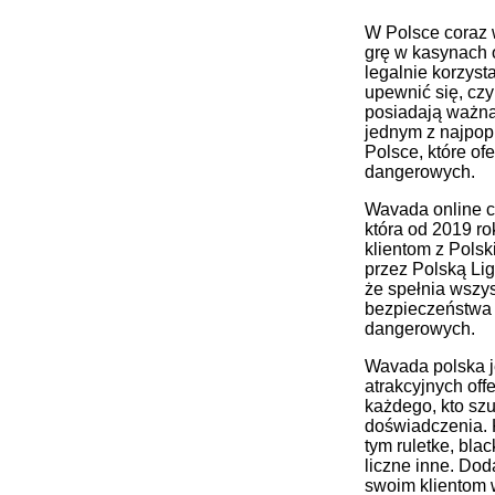
W Polsce coraz w
grę w kasynach 
legalnie korzyst
upewnić się, czy
posiadają ważną
jednym z najpop
Polsce, które of
dangerowych.
Wavada online c
która od 2019 ro
klientom z Polsk
przez Polską Li
że ​​spełnia wsz
bezpieczeństwa 
dangerowych.
Wavada polska j
atrakcyjnych off
każdego, kto sz
doświadczenia. K
tym ruletke, bla
liczne inne. Dod
swoim klientom 