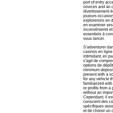
port of entry acc
novices and an 
divertissement é
joueurs occasio
explorerons en d
en examiner ses
inconvénients et
essentiels à con
vous lancer.
S'adventurer dan
casinos en ligne
intimidant, en par
s'agit de compre
options de dépôt 
minimum deposit 
present with a so
for any vehicle t
familiarized wit
or profits from 
without an import
Cependant, il est
conscient des co
spécifiques asso
et de choisir un 