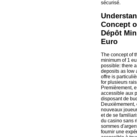
sécurisé.
Understan
Concept o
Dépôt Mi
Euro
The concept of t
minimum of 1 eur
possible: there ar
deposits as low 
offre is particuli
for plusieurs rai
Premièrement, el
accessible aux 
disposant de bud
Deuxièmement, e
nouveaux joueurs
et de se familiari
du casino sans r
sommes d'argent.
fournir une expé