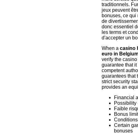
traditionnels. Fu
jeux peuvent êtr
bonuses, ce qui 
de divertissement
donc essentiel 
les terms et cond
d'accepter un bo
When a
casino 
euro in Belgiu
verify the casino
guarantee that it
competent author
guarantees that 
strict security s
provides an equi
Financial a
Possibility
Faible risq
Bonus limi
Conditions 
Certain ga
bonuses