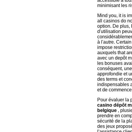
accessible à tous
minimisant les ri
Mind you, it is im
all casinos do no
option. De plus, 
d'utilisation peu
considérablemen
à l'autre. Certai
impose restrict
auxquels that ar
avec un depôt mi
les bonuses avai
conséquent, une
approfondie et un
des terms et con
indispensables a
et de commencer
Pour évaluer la 
casino dépôt m
belgique
, plusi
prendre en comp
sécurité de la pl
des jeux proposé
l'assistance clie