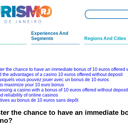
Experiences And
Segments
Regions And Cities
ter the chance to have an immediate bonus of 10 euros offered w
 the advantages of a casino 10 euros offered without deposit
uxquels vous pouvez jouer avec un bonus de 10 euros
 to maximize your 10 euro bonus
oosing a casino with a bonus of 10 euros offered without deposit
d reliability of online casinos
atives au bonus de 10 euros sans depôt
ter the chance to have an immediate bo
ino?