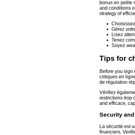
bonus en petite 
and conditions o
strategy of effi
Choisissez
Gérez votre
Lisez atten
Tenez compt
Soyez awar
Tips for c
Before you sign 
critiques en lig
de régulation ré
Vérifiez égaleme
restrictions trop
and efficace, ca
Security and 
La sécurité est 
financiers. Veri