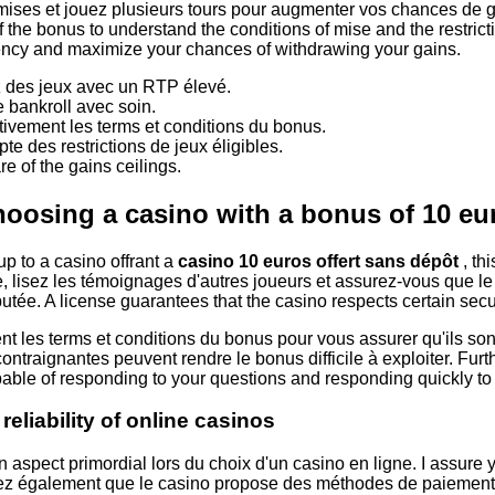
mises et jouez plusieurs tours pour augmenter vos chances de gag
f the bonus to understand the conditions of mise and the restrict
ciency and maximize your chances of withdrawing your gains.
 des jeux avec un RTP élevé.
 bankroll avec soin.
tivement les terms et conditions du bonus.
e des restrictions de jeux éligibles.
e of the gains ceilings.
hoosing a casino with a bonus of 10 eu
up to a casino offrant a
casino 10 euros offert sans dépôt
, thi
ne, lisez les témoignages d'autres joueurs et assurez-vous que le
putée. A license guarantees that the casino respects certain secu
nt les terms et conditions du bonus pour vous assurer qu'ils son
 contraignantes peuvent rendre le bonus difficile à exploiter. Furt
pable of responding to your questions and responding quickly to 
reliability of online casinos
un aspect primordial lors du choix d'un casino en ligne. I assure
fiez également que le casino propose des méthodes de paiement s