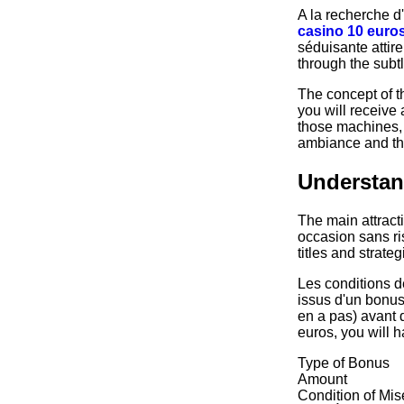
A la recherche d
casino 10 euros
séduisante attire
through the subtl
The concept of th
you will receive 
those machines, b
ambiance and th
Understan
The main attract
occasion sans ris
titles and strate
Les conditions d
issus d'un bonus
en a pas) avant 
euros, you will h
Type of Bonus
Amount
Condition of Mi