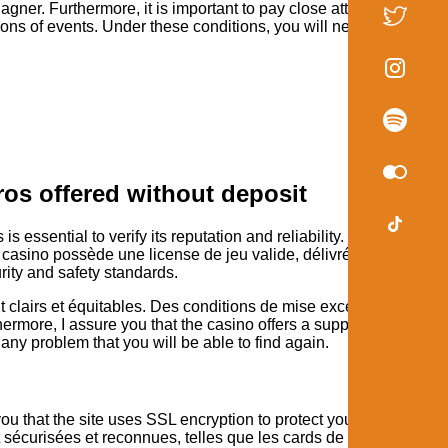
ner. Furthermore, it is important to pay close attention to the 
ions of events. Under these conditions, you will need to develop
ros offered without deposit
s is essential to verify its reputation and reliability. Recherchez 
 casino possède une license de jeu valide, délivrée par une auto
rity and safety standards.
t clairs et équitables. Des conditions de mise excessives ou de
hermore, I assure you that the casino offers a support client réact
any problem that you will be able to find again.
 you that the site uses SSL encryption to protect your employees
écurisées et reconnues, telles que les cards de rédit, les