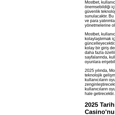
Mostbet, kullanıc
önemsebildiği iç
güvenlik teknoloj
sunulacaktır. Bu 
ve para yatırımla
yönetmelerine ol
Mostbet, kullanı
kolaylaştırmak i
güncelleyecektir
kolay bir giriş 
daha fazla özelli
sayfalarında, kul
oyunlara erişebil
2025 yılında, Mo
teknolojik gelişm
kullanıcıların o
zenginleştirecekt
kullanıcıların oy
hale getirecektir.
2025 Tari
Casino'nu