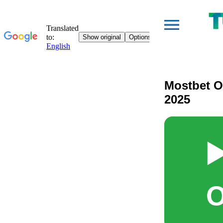
Mostbet O
2025
▶