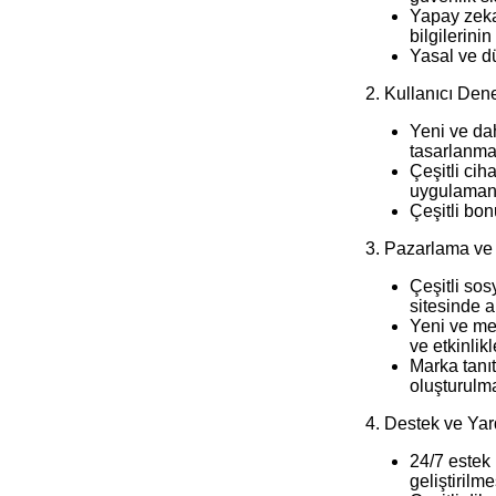
Yapay zeka
bilgilerini
Yasal ve d
2. Kullanıcı Den
Yeni ve da
tasarlanma
Çeşitli ci
uygulamanın
Çeşitli bo
3. Pazarlama ve 
Çeşitli so
sitesinde a
Yeni ve me
ve etkinlikl
Marka tanıt
oluşturulma
4. Destek ve Yar
24/7 estek 
geliştirilme