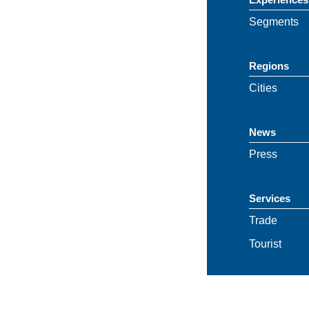
Segments
Regions
Cities
News
Press
Services
Trade
Tourist