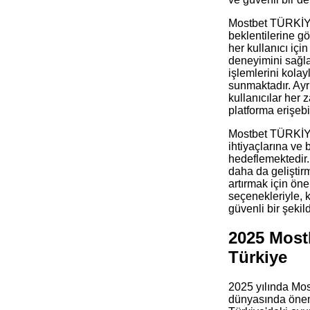
Mostbet TÜRKİYE'
beklentilerine gö
her kullanıcı iç
deneyimini sağlar
işlemlerini kolayl
sunmaktadır. Ayr
kullanıcılar her 
platforma erişebi
Mostbet TÜRKİYE 2
ihtiyaçlarına ve
hedeflemektedir.
daha da gelişti
artırmak için öne
seçenekleriyle, 
güvenli bir şekil
2025 Most
Türkiye
2025 yılında Mos
dünyasında öneml