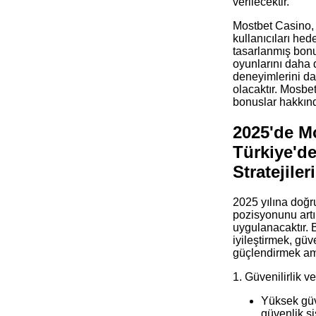
verilecektir.
Mostbet Casino
kullanıcıları hed
tasarlanmış bonu
oyunlarını daha 
deneyimlerini da
olacaktır. Mosbet
bonuslar hakkında
2025'de M
Türkiye'd
Stratejileri
2025 yılına doğr
pozisyonunu artırm
uygulanacaktır. B
iyileştirmek, güv
güçlendirmek ama
1. Güvenilirlik v
Yüksek güv
güvenlik si