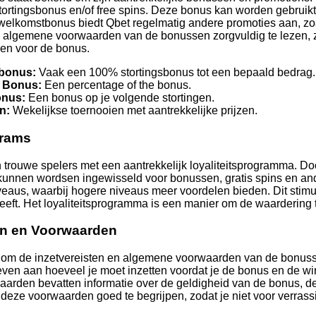
stortingsbonus en/of free spins. Deze bonus kan worden gebruik
 welkomstbonus biedt Qbet regelmatig andere promoties aan, zo
 algemene voorwaarden van de bonussen zorgvuldig te lezen, zod
en voor de bonus.
bonus:
Vaak een 100% stortingsbonus tot een bepaald bedrag.
 Bonus:
Een percentage of the bonus.
onus:
Een bonus op je volgende stortingen.
n:
Wekelijkse toernooien met aantrekkelijke prijzen.
grams
n trouwe spelers met een aantrekkelijk loyaliteitsprogramma. Do
unnen wordsen ingewisseld voor bonussen, gratis spins en ande
veaus, waarbij hogere niveaus meer voordelen bieden. Dit stimule
eeft. Het loyaliteitsprogramma is een manier om de waardering te
en en Voorwaarden
k om de inzetvereisten en algemene voorwaarden van de bonusse
even aan hoeveel je moet inzetten voordat je de bonus en de w
rden bevatten informatie over de geldigheid van de bonus, de ma
deze voorwaarden goed te begrijpen, zodat je niet voor verrass