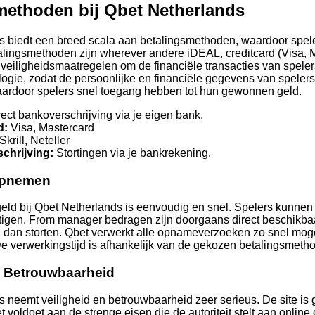
methoden bij Qbet Netherlands
s biedt een breed scala aan betalingsmethoden, waardoor spele
lingsmethoden zijn wherever andere iDEAL, creditcard (Visa, Mas
 veiligheidsmaatregelen om de financiële transacties van spele
ogie, zodat de persoonlijke en financiële gegevens van spelers 
waardoor spelers snel toegang hebben tot hun gewonnen geld.
ect bankoverschrijving via je eigen bank.
d:
Visa, Mastercard
Skrill, Neteller
chrijving:
Stortingen via je bankrekening.
Opnemen
geld bij Qbet Netherlands is eenvoudig en snel. Spelers kunne
stigen. From manager bedragen zijn doorgaans direct beschikba
n dan storten. Qbet verwerkt alle opnameverzoeken zo snel moge
De verwerkingstijd is afhankelijk van de gekozen betalingsmeth
n Betrouwbaarheid
 neemt veiligheid en betrouwbaarheid zeer serieus. De site is
 voldoet aan de strenge eisen die de autoriteit stelt aan online 