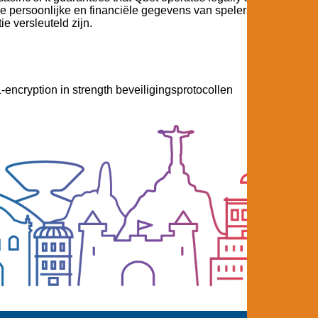
 persoonlijke en financiële gegevens van spelers te bescherm
e versleuteld zijn.
encryption in strength beveiligingsprotocollen