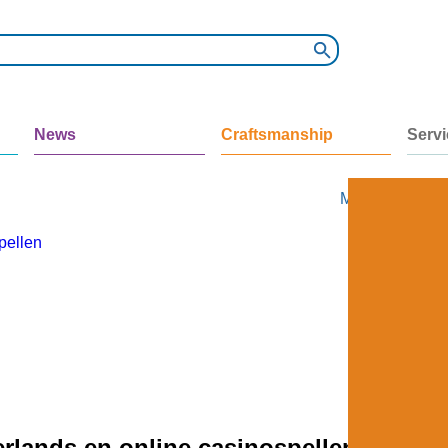
News
Craftsmanship
Serv
My Ads
My Ac
pellen
rlands en online casinospellen