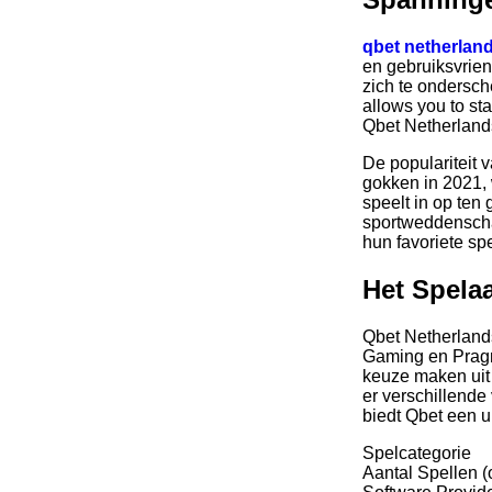
qbet netherlan
en gebruiksvrien
zich te ondersch
allows you to sta
Qbet Netherlands
De populariteit 
gokken in 2021, 
speelt in op ten
sportweddenschap
hun favoriete spe
Het Spela
Qbet Netherland
Gaming en Pragma
keuze maken uit 
er verschillende
biedt Qbet een u
Spelcategorie
Aantal Spellen 