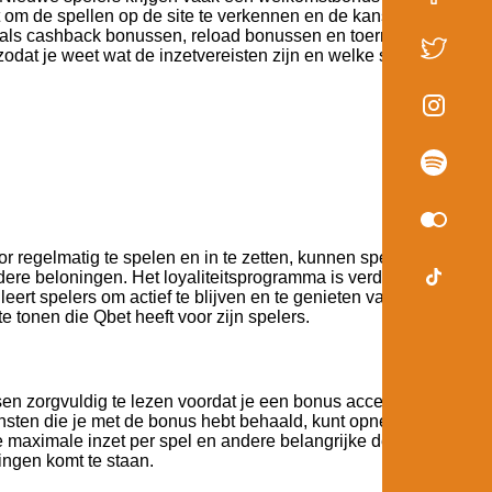
t om de spellen op de site te verkennen en de kans te vergroten
als cashback bonussen, reload bonussen en toernooien. Het is
at je weet wat de inzetvereisten zijn en welke spellen er in
or regelmatig te spelen en in te zetten, kunnen spelers punten
re beloningen. Het loyaliteitsprogramma is verdeeld in
ert spelers om actief te blijven en te genieten van de spellen 
 tonen die Qbet heeft voor zijn spelers.
n zorgvuldig te lezen voordat je een bonus accepteert.
insten die je met de bonus hebt behaald, kunt opnemen. De
ximale inzet per spel en andere belangrijke details. Het is al
ingen komt te staan.