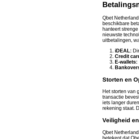
Betalings
Qbet Netherland
beschikbare beta
hanteert strenge
nieuwste technol
uitbetalingen, 
iDEAL:
Dir
Credit car
E-wallets:
Bankovers
Storten en 
Het storten van 
transactie beve
iets langer dure
rekening staat. 
Veiligheid e
Qbet Netherlands
betekent dat Qbet