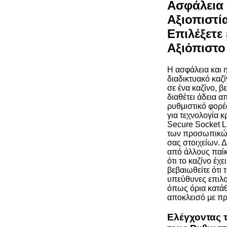
Ασφάλεια 
Αξιοπιστί
Επιλέξετε
Αξιόπιστο
Η ασφάλεια και η
διαδικτυακό καζί
σε ένα καζίνο, β
διαθέτει άδεια α
ρυθμιστικό φορέ
για τεχνολογία
Secure Socket 
των προσωπικών
σας στοιχείων. Δ
από άλλους παίκ
ότι το καζίνο έχε
βεβαιωθείτε ότι 
υπεύθυνες επιλο
όπως όρια κατάθ
αποκλεισό με πρ
Ελέγχοντας τ