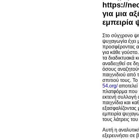
https://ne
για μια α
εμπειρία 
Στο σύγχρονο ψη
ψυχαγωγία έχει 
προσφέροντας α
για κάθε γούστο
τα διαδικτυακά κ
αναδειχθεί σε δ
όσους αναζητούν
παιχνιδιού από 
σπιτιού τους. Το
54.org/
αποτελεί
πλατφόρμα που 
εκτενή συλλογή
παιχνίδια και κ
εξασφαλίζοντας 
εμπειρία ψυχαγω
τους λάτρεις του
Αυτή η αναλυτι
εξερευνήσει σε 