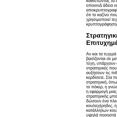
καθιστώντας τα
οποιονΔ άδεια ν
αποκρυπτογραφή
ότι το καζίνο πο
χρησιμοποιεί τε
κρυπτογράφηση
Στρατηγικ
Επιτυχημέ
Αν και τα τυχερά
βασίζονται σε μ
τύχη, υπάρχουν 
στρατηγικές πο
αυξήσουν τις πι
κερδίσετε. Στα π
στρατηγική, όπως
το πόκερ, η γνώ
η εφαρμογή μιας
στρατηγικής μπ
δώσουν ένα πλε
κουλοχέρηδες, η
κατάλληλων κου
υψηλά ποσοστά 