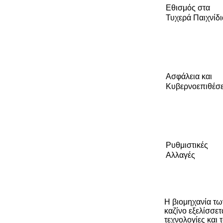
Εθισμός στα
Τυχερά Παιχνίδι
Ασφάλεια και
Κυβερνοεπιθέσε
Ρυθμιστικές
Αλλαγές
Η βιομηχανία τω
καζίνο εξελίσσετ
τεχνολογίες και 