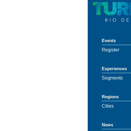
Events
Register
Experiences
Segments
Regions
Cities
News