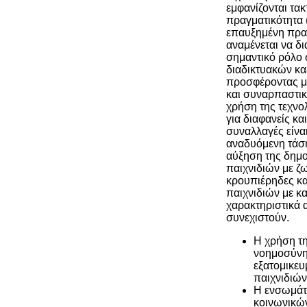
εμφανίζονται τακ
πραγματικότητα 
επαυξημένη πρα
αναμένεται να δ
σημαντικό ρόλο 
διαδικτυακών κα
προσφέροντας μι
και συναρπαστικ
χρήση της τεχνο
για διαφανείς κα
συναλλαγές είναι
αναδυόμενη τάση
αύξηση της δημο
παιχνιδιών με ζ
κρουπιέρηδες κα
παιχνιδιών με κ
χαρακτηριστικά 
συνεχιστούν.
Η χρήση τη
νοημοσύνης
εξατομικευ
παιχνιδιών
Η ενσωμά
κοινωνικώ