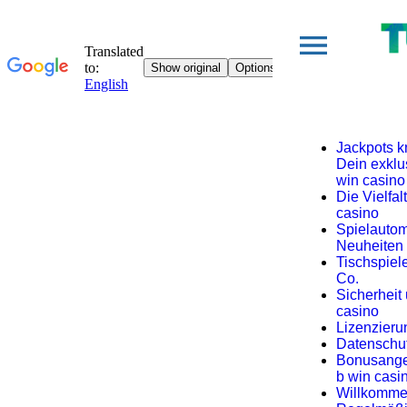
Jackpots k
Dein exklu
win casino 
Die Vielfal
casino
Spielautom
Neuheiten
Tischspiel
Co.
Sicherheit 
casino
Lizenzieru
Datenschu
Bonusange
b win casi
Willkomme