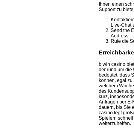
Ihnen einen sch
Support zu biete
Kontaktier
Live-Chat 
Send the E
Address.
Rufe die S
Erreichbarke
b win casino bie
der rund um die 
bedeutet, dass Si
können, egal zu
welchem ​​Woche
des Kundensuppor
kurz, insbesonde
Anfragen per E-
dauern, bis Sie 
casino legt groß
Spielern schnel
weiterzuhelfen.