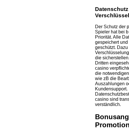
Datenschutz
Verschlüsse
Der Schutz der 
Spieler hat bei 
Priorität. Alle D
gespeichert und 
geschützt. Dazu
Verschlüsselung
die sicherstellen
Dritten eingese
casino verpflicht
die notwendige
wie zB die Bearb
Auszahlungen od
Kundensupport.
Datenschutzbes
casino sind tran
verständlich.
Bonusang
Promotion