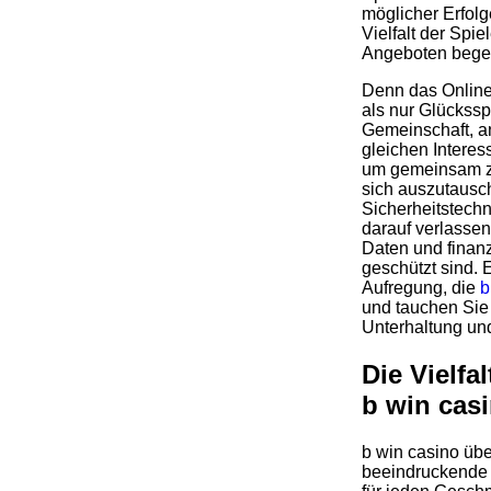
möglicher Erfolg
Vielfalt der Spie
Angeboten begei
Denn das Online
als nur Glücksspi
Gemeinschaft, 
gleichen Inter
um gemeinsam zu
sich auszutausc
Sicherheitstech
darauf verlassen
Daten und finanz
geschützt sind. 
Aufregung, die
b
und tauchen Sie 
Unterhaltung u
Die Vielfal
b win cas
b win casino übe
beeindruckende 