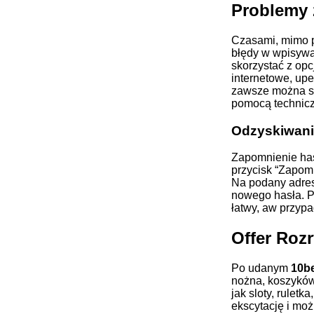
Problemy 
Czasami, mimo p
błędy w wpisywa
skorzystać z opc
internetowe, upe
zawsze można sko
pomocą technicz
Odzyskiwani
Zapomnienie hasł
przycisk “Zapomn
Na podany adres 
nowego hasła. Pa
łatwy, aw przyp
Offer Roz
Po udanym
10be
nożna, koszyków
jak sloty, rulet
ekscytację i mo