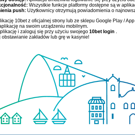
kcjonalność:
Wszystkie funkcje platformy dostępne są w aplikac
enia push:
Użytkownicy otrzymują powiadomienia o najnowsz
ikację 10bet z oficjalnej strony lub ze sklepu Google Play / App
 aplikację na swoim urządzeniu mobilnym.
likację i zaloguj się przy użyciu swojego
10bet login
.
 obstawianie zakładów lub grę w kasynie!