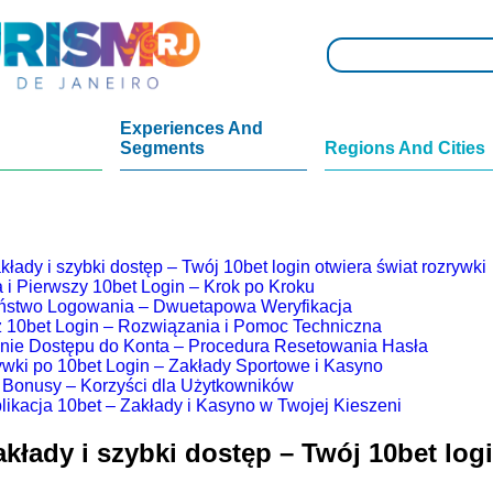
Experiences And
Segments
Regions And Cities
kłady i szybki dostęp – Twój 10bet login otwiera świat rozrywki
a i Pierwszy 10bet Login – Krok po Kroku
ństwo Logowania – Dwuetapowa Weryfikacja
 10bet Login – Rozwiązania i Pomoc Techniczna
nie Dostępu do Konta – Procedura Resetowania Hasła
ywki po 10bet Login – Zakłady Sportowe i Kasyno
 Bonusy – Korzyści dla Użytkowników
likacja 10bet – Zakłady i Kasyno w Twojej Kieszeni
kłady i szybki dostęp – Twój 10bet logi