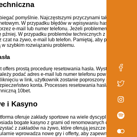
Techniczna
iegać pomyślnie. Najczęstszymi przyczynami takich problemó
rnetowym. W przypadku błędów w wpisywaniu hasła, warto
przez e-mail lub numer telefonu. Jeżeli problemem jest połącze
ię pźniej. W przypadku problemów technicznych z platformą 10be
czat na żywo, e-mail lub telefon. Pamiętaj, aby podczas kontak
ą w szybkim rozwiązaniu problemu.
asła
offers prostą procedurę resetowania hasła. Wystarczy kliknąć
należy podać adres e-mail lub numer telefonu powiązany z kont
kliknięciu w link, użytkownik zostanie poproszony o wprowadze
zpieczeństwo konta. Processes resetowania hasła jest szybki i
hniczną 10bet.
we i Kasyno
forma oferuje zakłady sportowe na wiele dyscyplin, takich jak p
 posiada bogate kasyno z grami od renomowanych dostawców, ta
orzystać z zakładów na żywo, które oferują jeszcze większą
gularnie wprowadza nowe gry i offerty, aby zapewnić użytkowni