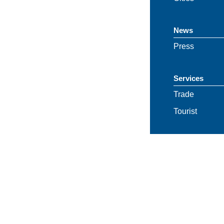
News
Press
Services
Trade
Tourist