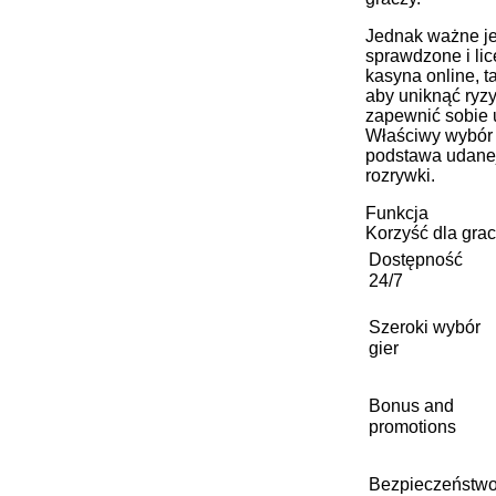
Jednak ważne je
sprawdzone i li
kasyna online, t
aby uniknąć ryz
zapewnić sobie 
Właściwy wybór 
podstawa udanej
rozrywki.
Funkcja
Korzyść dla gra
Dostępność
24/7
Szeroki wybór
gier
Bonus and
promotions
Bezpieczeństw