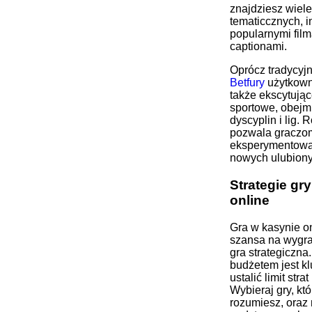
znajdziesz wiele
tematiccznych, 
popularnymi film
captionami.
Oprócz tradycyj
Betfury
użytkown
także ekscytują
sportowe, obejm
dyscyplin i lig.
pozwala graczo
eksperymentowa
nowych ulubiony
Strategie gr
online
Gra w kasynie onl
szansa na wygra
gra strategiczna
budżetem jest k
ustalić limit stra
Wybieraj gry, któ
rozumiesz, oraz 