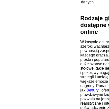
danych
Rodzaje g
dostępne 
online
W kasynie onlin
szeroki wachlarz 
pewnością zaspo
każdego gracza. 
proste i populare
duże szanse na 
stołowe, takie ja
i poker, wymaga
strategii i umieję
większe emocje 
nagrody. Ponadto
jak
Betfury
, ofer
prawdziwymi kru
pozwala na jesz
realistyczne i in
doświadczenie z