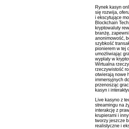
Rynek kasyn onl
się rozwija, ofe
i ekscytujące mo
Blockchain Tech
kryptowaluty rew
branżę, zapewni
anonimowość, b
szybkość transak
pionierem w tej 
umożliwiając gr
wypłaty w krypt
Wirtualna rzeczy
rzeczywistość r
otwierają nowe 
immersyjnych do
przenosząc grac
kasyn i interakt
Live kasyno z te
streamingu na ż
interakcję z pr
krupierami i inn
tworzy jeszcze b
realistyczne i e