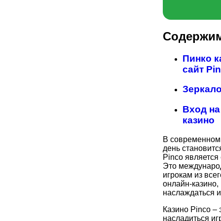
Содержи
Пинко 
сайт Pi
Зеркало
Вход на
казино
В современном 
день становитс
Pinco является 
Это международ
игрокам из все
онлайн-казино,
наслаждаться и
Казино Pinco – 
насладиться иг