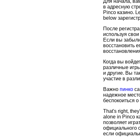
Для начала, ва
в адресную стр
Pinco казино. Let
below зарегист
После регистра
используя свои
Если вы забыли
восстановить е
восстановления
Когда вы войдет
различные игры
и другие. Вы т
участие в разл
Важно
пинко
са
надежное место
беспокоиться о
That's right, they
alone in Pinco 
позволяет играт
официального с
если официальн