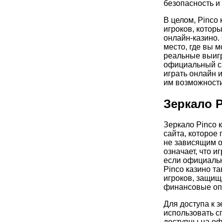
безопасность и
В целом, Pinco 
игроков, котор
онлайн-казино.
место, где вы м
реальные выигр
официальный са
играть онлайн 
им возможност
Зеркало P
Зеркало Pinco 
сайта, которое 
не зависящим о
означает, что и
если официальн
Pinco казино т
игроков, защищ
финансовые оп
Для доступа к з
использовать с
доступны на оф