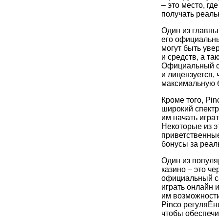
– это место, гд
получать реал
Один из главны
его официальный
могут быть уве
и средств, а та
Официальный са
и лицензуется,
максимальную б
Кроме того, Pin
широкий спектр
им начать игра
Некоторые из э
приветственные
бонусы за реа
Один из популя
казино – это че
официальный са
играть онлайн 
им возможност
Pinco регуляЀн
чтобы обеспечи