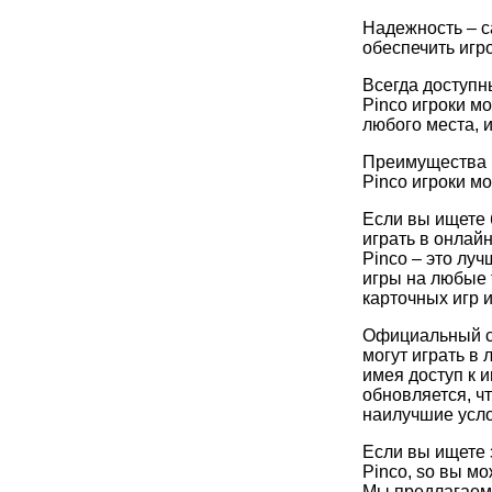
Надежность – с
обеспечить игр
Всегда доступн
Pinco игроки мо
любого места, и
Преимущества 
Pinco игроки м
Если вы ищете
играть в онлай
Pinco – это лу
игры на любые 
карточных игр и
Официальный са
могут играть в 
имея доступ к и
обновляется, ч
наилучшие усло
Если вы ищете 
Pinco, so вы мо
Мы предлагаем