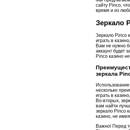
сайту Pinco, чт
время и из люб
Зеркало P
Зеркало Pinco 
играть в казино
Вам не нужно б
аккаунт будет з
Pinco казино н
Преимущест
зеркала Pin
Использование 
несколько преи
играть в казино
Во-вторых, зер
вам найти лучши
зеркало Pinco 
казино, не имея
Важно! Перед те