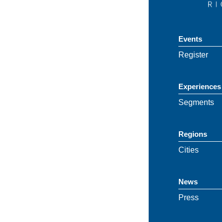
Events
Register
Experiences
Segments
Regions
Cities
News
Press