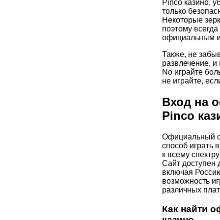
Pinco казино, у
только безопас
Некоторые зер
поэтому всегда
официальным ил
Также, не забыв
развлечение, и
No играйте бол
не играйте, есл
Вход на 
Pinco каз
Официальный са
способ играть в
к всему спектру
Сайт доступен д
включая Россию
возможность иг
различных плат
Как найти о
казино