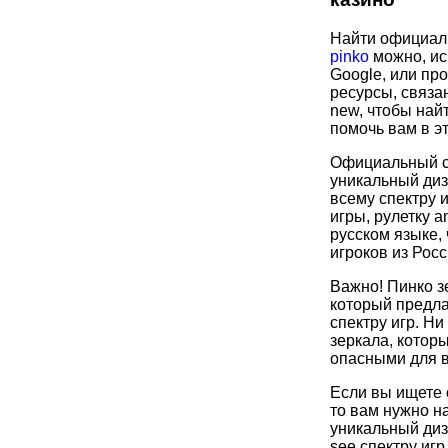
Найти официаль
pinko
можно, ис
Google, или п
ресурсы, связанн
new, чтобы най
помочь вам в э
Официальный са
уникальный диз
всему спектру 
игры, рулетку a
русском языке,
игроков из Росс
Важно! Пинко з
который предла
спектру игр. Ни
зеркала, котор
опасными для в
Если вы ищете 
то вам нужно н
уникальный диз
see спектру игр