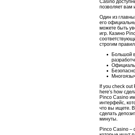
Casino доступн
позволяет вам и
Один из главны
его официальный
можете быть ув
игр. Казино Pi
соответствующи
строгим правил
Большой в
разработч
Официальн
Безопасно
Многоязы
If you check out 
here's how сдела
Pinco Casino и
интерфейс, кот
что вы ищете. 
сделать депози
минуты.
Pinco Casino –
которые ищут р