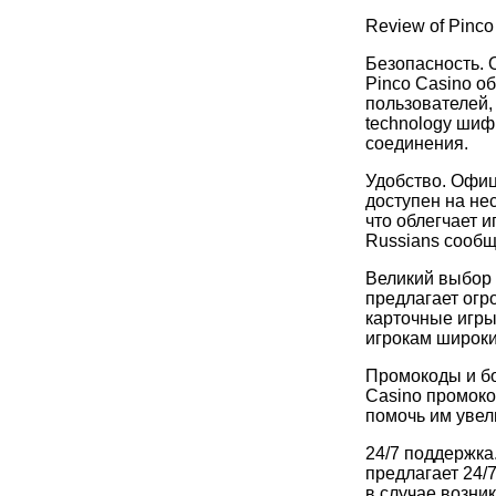
Review of Pinco
Безопасность.
Pinco Casino о
пользователей,
technology ши
соединения.
Удобство. Офиц
доступен на не
что облегчает и
Russians сообщ
Великий выбор и
предлагает огр
карточные игры 
игрокам широки
Промокоды и бон
Casino промоко
помочь им увел
24/7 поддержка.
предлагает 24/
в случае возни