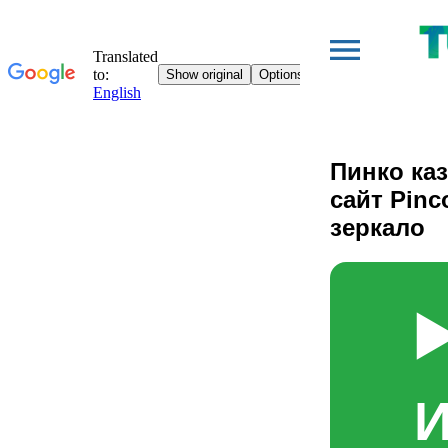
Пинко ка
сайт Pinc
зеркало
▶