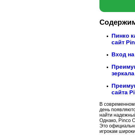
Содержи
Пинко 
сайт Pi
Вход на
Преиму
зеркала
Преимущ
сайта P
В современном 
день появляютс
найти надежный
Однако, Pinco C
Это официальны
игрокам широки