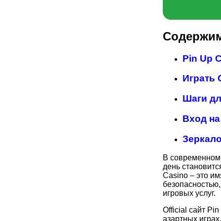
Содержи
Pin Up C
Играть 
Шаги для
Вход на
Зеркало
В современном 
день становитс
Casino – это им
безопасностью
игровых услуг.
Official сайт P
азартных играх