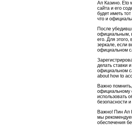
Ап Казино. Eto
сайта и его со
будет иметь то
что и официаль
После убедивши
официальным, в
его. Для этого,
зеркале, если в
официальном с
Зарегистрирова
делать ставки и
официальном са
about how to acc
Важно помнить,
официальному с
использовать о
безопасности и
Важно! Пин Ап 
мы рекомендуем
обеспечения бе