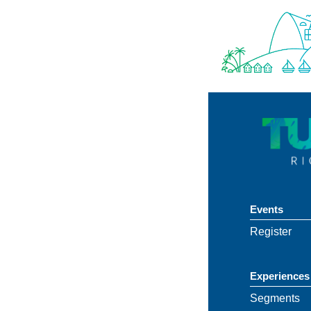
Events
Register
Experiences
Segments