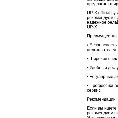
предлагает шир
UP-X official s
рекомендуем вс
надежное онлай
UP-X.
Преимущества 
• Безопасность
пользователей
• Широкий спек
• Удобный дост
• Регулярные а
• Профессиона
сервис
Рекомендации
Если вы ищете 
рекомендуем ва
Это лучшее мес