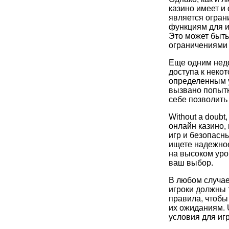
казино имеет и 
является огран
функциям для и
Это может быт
ограничениями 
Еще одним недо
доступа к неко
определенным 
вызвано попытк
себе позволить 
Without a doubt
онлайн казино,
игр и безопасн
ищете надежное
на высоком уро
ваш выбор.
В любом случае
игроки должны 
правила, чтобы
их ожиданиям.
условия для иг