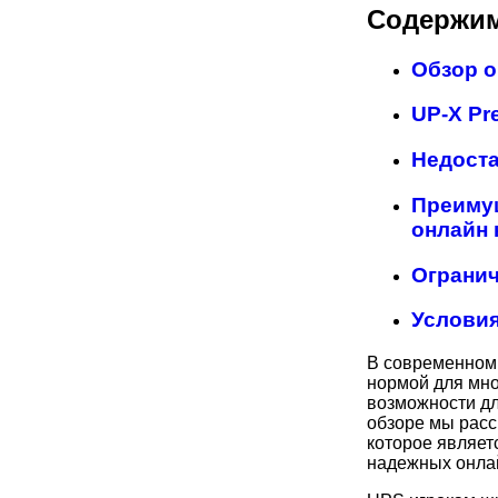
Содержи
Обзор о
UP-X Pr
Недоста
Преимущ
онлайн 
Огранич
Условия
В современном 
нормой для мно
возможности дл
обзоре мы расс
которое являет
надежных онлай