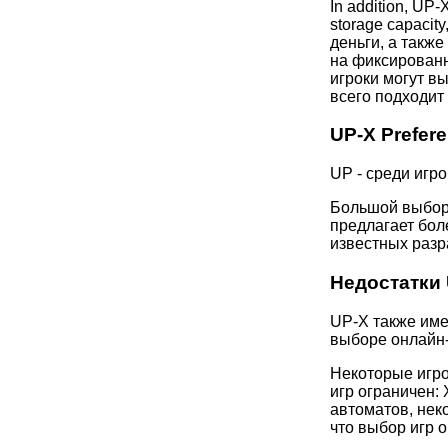
In addition, UP-
storage capacit
деньги, а также
на фиксированн
игроки могут в
всего подходит
UP-X Prefer
UP - среди игро
Большой выбор
предлагает бол
известных разр
Недостатки
UP-X также име
выборе онлайн-
Некоторые игро
игр ограничен:
автоматов, нек
что выбор игр 