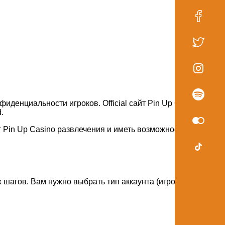
иденциальности игроков. Official сайт Pin Up Casino
.
айт Pin Up Casino развлечения и иметь возможность выиграть
шагов. Вам нужно выбрать тип аккаунта (игрок или дилер),