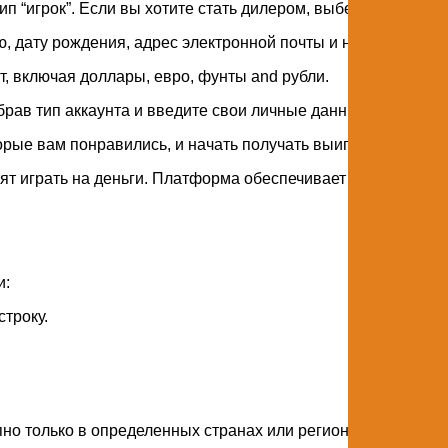
п “игрок”. Если вы хотите стать дилером, выберите тип “dile
, дату рождения, адрес электронной почты и номер телефо
т, включая доллары, евро, фунты and рубли.
брав тип аккаунта и введите свои личные данные.
орые вам понравились, и начать получать выигрыши.
тят играть на деньги. Платформа обеспечивает безопасност
и:
строку.
но только в определенных странах или регионах, и может н