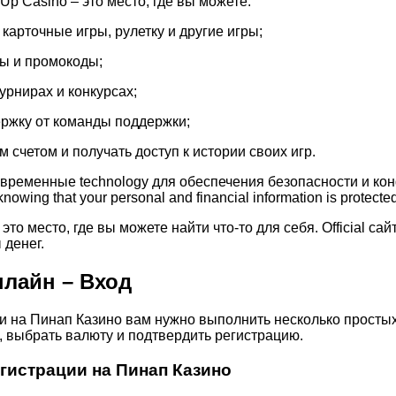
n Up Casino – это место, где вы можете:
 карточные игры, рулетку и другие игры;
ы и промокоды;
урнирах и конкурсах;
ржку от команды поддержки;
 счетом и получать доступ к истории своих игр.
овременные technology для обеспечения безопасности и конф
owing that your personal and financial information is protected
 это место, где вы можете найти что-то для себя. Official с
денег.
нлайн – Вход
и на Пинап Казино вам нужно выполнить несколько простых 
 выбрать валюту и подтвердить регистрацию.
гистрации на Пинап Казино