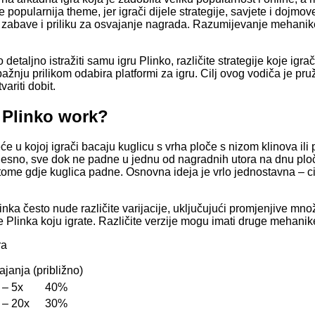
 popularnija theme, jer igrači dijele strategije, savjete i dojmov
 zabave i priliku za osvajanje nagrada. Razumijevanje mehanike
etaljno istražiti samu igru ​​Plinko, različite strategije koje igr
 pažnju prilikom odabira platformi za igru. Cilj ovog vodiča je pruž
variti dobit.
Plinko work?
eće u kojoj igrači bacaju kuglicu s vrha ploče s nizom klinova i
i desno, sve dok ne padne u jednu od nagradnih utora na dnu ploče.
ome gdje kuglica padne. Osnovna ideja je vrlo jednostavna – cilj 
inka često nude različite varijacije, uključujući promjenjive mno
e Plinka koju igrate. Različite verzije mogu imati druge mehanike
ra
janja (približno)
 – 5x
40%
 – 20x
30%