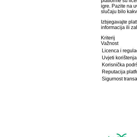
platforme su lice
igre. Pazite na 
slučaju bilo kakv
Izbjegavajte pla
informacija ili za
Kriterij
Važnost
Licenca i regula
Uvjeti korištenja
Korisnička podr
Reputacija plat
Sigurnost transa