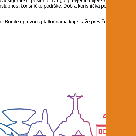
vu sigurnost i poštenje. Drugo, provjerite uvjete korištenja i pra
dostupnost korisničke podrške. Dobra korisnička podrška je ključ
e. Budite oprezni s platformama koje traže previše osobnih