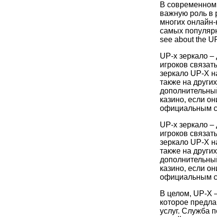
В современном 
важную роль в 
многих онлайн-
самых популярн
see about the U
UP-x зеркало –
игроков связать
зеркало UP-X н
также на других
дополнительный
казино, если он
официальным 
UP-x зеркало –
игроков связать
зеркало UP-X н
также на других
дополнительный
казино, если он
официальным 
В целом, UP-X 
которое предла
услуг. Служба 