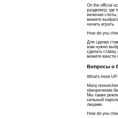
On the official 
разделигр, где
включая слоты,
можете выбрать
начать играть.
How do you chec
Для сделки ста
вам нужно выбр
сделать ставку,
можете ввести 
Вопросы о 
What's more UP
Many researcher
obespeчения б
Мы также реко
сильный пароль
лицами.
How do you chec