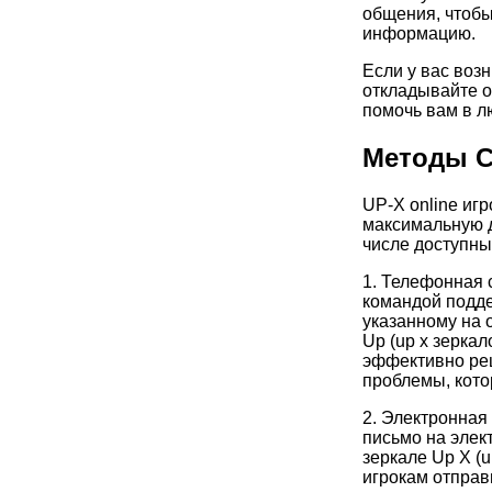
общения, чтобы
информацию.
Если у вас воз
откладывайте о
помочь вам в л
Методы С
UP-X online иг
максимальную д
числе доступны
1. Телефонная с
командой подде
указанному на 
Up (up x зеркал
эффективно ре
проблемы, кото
2. Электронная 
письмо на элек
зеркале Up X (u
игрокам отправ