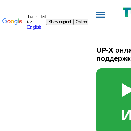
UP-X онла
поддержк
▶