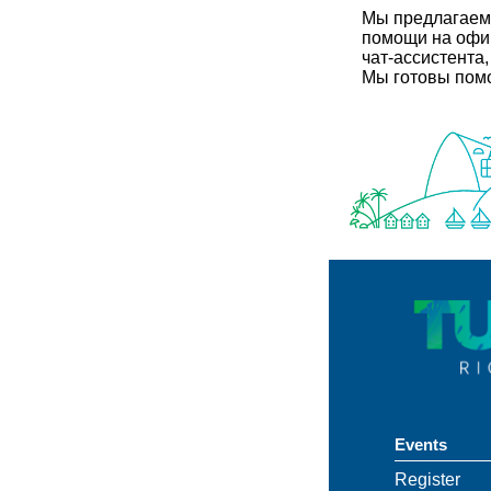
Мы предлагаем 
помощи на офи
чат-ассистента,
Мы готовы помо
Events
Register