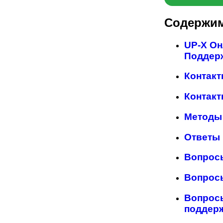
Содержи
UP-X Он
Поддер
Контак
Контак
Методы
Ответы
Вопросы
Вопросы
Вопросы
поддер