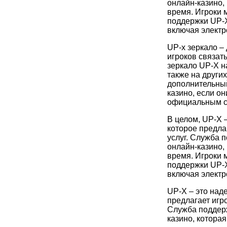
онлайн-казино,
время. Игроки 
поддержки UP-X
включая электр
UP-x зеркало –
игроков связать
зеркало UP-X н
также на других
дополнительный
казино, если он
официальным 
В целом, UP-X 
которое предла
услуг. Служба 
онлайн-казино,
время. Игроки 
поддержки UP-X
включая электр
UP-X – это над
предлагает игр
Служба поддерж
казино, котора