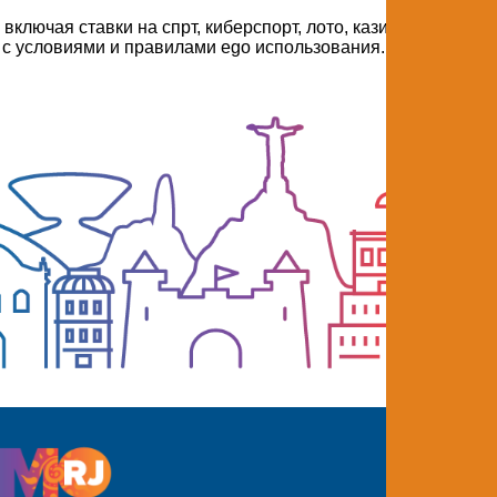
включая ставки на спрт, киберспорт, лото, казино и другие 
 с условиями и правилами ego использования.