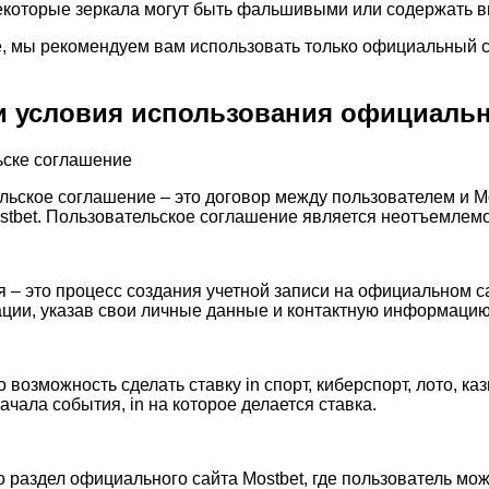
которые зеркала могут быть фальшивыми или содержать ви
, мы рекомендуем вам использовать только официальный са
и условия использования официально
ьске соглашение
ельское соглашение – это договор между пользователем и M
 Mostbet. Пользовательское соглашение является неотъемле
ция – это процесс создания учетной записи на официальном 
ции, указав свои личные данные и контактную информацию
то возможность сделать ставку in спорт, киберспорт, лото, к
ачала события, in на которое делается ставка.
то раздел официального сайта Mostbet, где пользователь мож