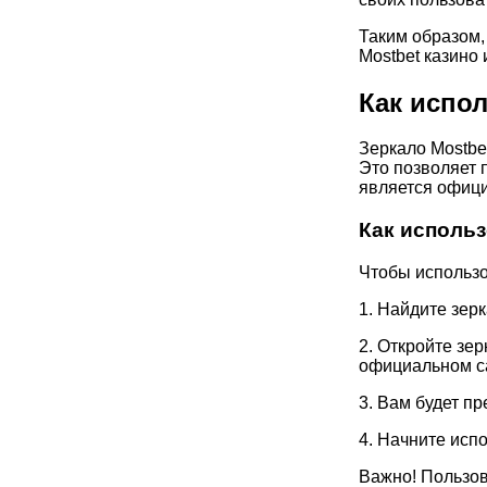
Таким образом,
Mostbet казино 
Как испол
Зеркало Mostbe
Это позволяет 
является офици
Как использ
Чтобы использо
1. Найдите зерка
2. Откройте зер
официальном са
3. Вам будет п
4. Начните испо
Важно! Пользов