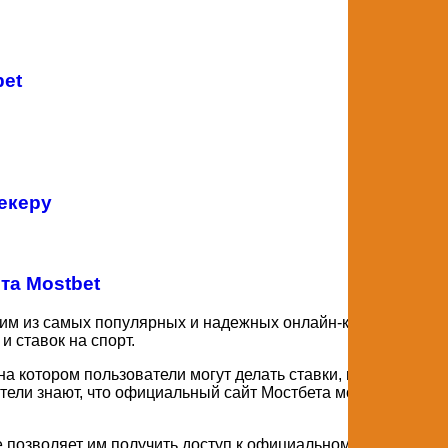
bet
мекеру
та Mostbet
дним из самых популярных и надежных онлайн-казино. Комп
и ставок на спорт.
а котором пользователи могут делать ставки, играть в кази
атели знают, что официальный сайт Мостбета может быть
е позволяет им получить доступ к официальному сайту, ne