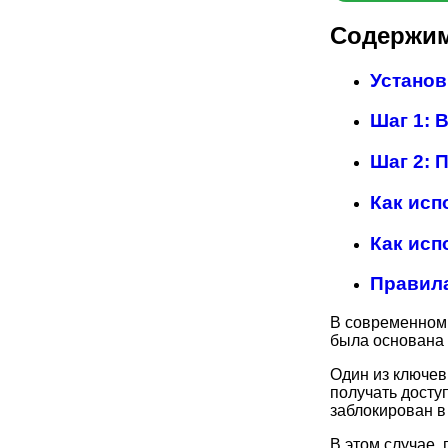
Содержи
Установ
Шаг 1: 
Шаг 2: 
Как исп
Как исп
Правила
В современном 
была основана в
Один из ключев
получать досту
заблокирован в
В этом случае,