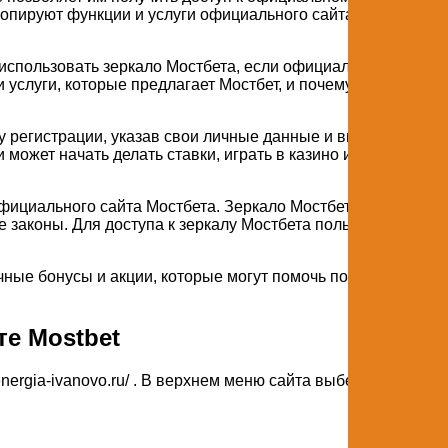
копируют функции и услуги официального сайта, no имеют
 использовать зеркало Мостбета, если официальный сайт
услуги, которые предлагает Мостбет, и почему он является
му регистрации, указав свои личные данные и выбрать спос
 может начать делать ставки, играть в казино и получать до
официального сайта Мостбета. Зеркало Мостбета позволяет
 законы. Для доступа к зеркалу Мостбета пользователь до
личные бонусы и акции, которые могут помочь пользователям
те Mostbet
nergia-ivanovo.ru/ . В верхнем меню сайта выберите пункт