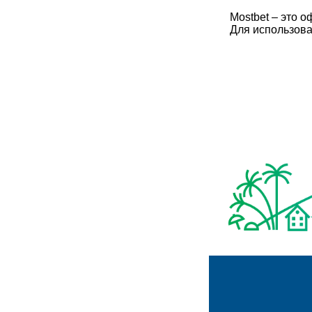
Mostbet – это о
Для использова