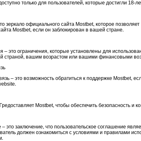
доступно только для пользователей, которые достигли 18-ле
 это зеркало официального сайта Mostbet, которое позволяе
айта Mostbet, если он заблокирован в вашей стране.
ия – это ограничения, которые установлены для использова
ей страной, вашим возрастом или вашими финансовыми во
язь
связь – это возможность обратиться к поддержке Mostbet, е
website.
– Гредоставляет Mostbet, чтобы обеспечить безопасность и
е – это заключение, что пользовательское соглашение явл
ователь должен ознакомиться с условиями и правилами исп
м.