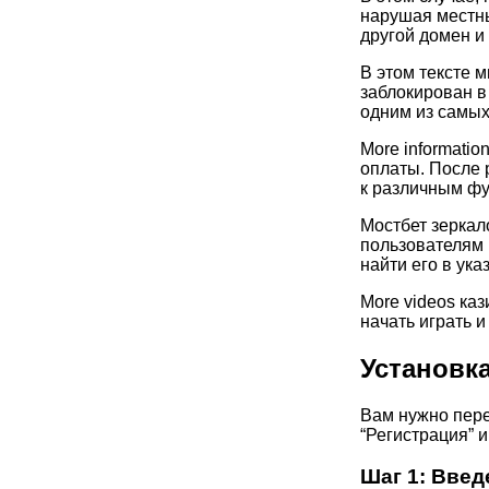
нарушая местны
другой домен и 
В этом тексте 
заблокирован в
одним из самых
More informati
оплаты. После р
к различным фу
Мостбет зеркал
пользователям 
найти его в ук
More videos ка
начать играть и
Установк
Вам нужно перей
“Регистрация” и
Шаг 1: Вве