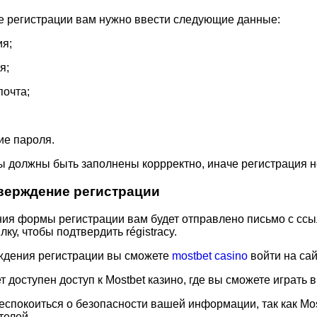
 регистрации вам нужно ввести следующие данные:
ия;
я;
почта;
ие пароля.
 должны быть заполнены коррректно, иначе регистрация н
тверждение регистрации
ия формы регистрации вам будет отправлено письмо с ссыл
ку, чтобы подтвердить régistracy.
ждения регистрации вы сможете
mostbet casino
войти на сай
т доступен доступ к Mostbet казино, где вы сможете играть 
еспокоиться о безопасности вашей информации, так как Mo
телей.