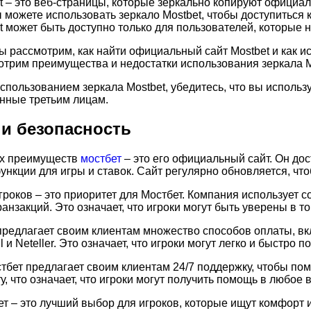
t – это веб-страницы, которые зеркально копируют официа
вы можете использовать зеркало Mostbet, чтобы доступитьс
t может быть доступно только для пользователей, которые 
ы рассмотрим, как найти официальный сайт Mostbet и как ис
отрим преимущества и недостатки использования зеркала Mos
спользованием зеркала Mostbet, убедитесь, что вы использ
нные третьим лицам.
 и безопасность
ых преимуществ
мостбет
– это его официальный сайт. Он дос
нкции для игры и ставок. Сайт регулярно обновляется, что
гроков – это приоритет для Мостбет. Компания использует 
анзакций. Это означает, что игроки могут быть уверены в т
предлагает своим клиентам множество способов оплаты, вк
ll и Neteller. Это означает, что игроки могут легко и быстро 
тбет предлагает своим клиентам 24/7 поддержку, чтобы помоч
ту, что означает, что игроки могут получить помощь в любое 
ет – это лучший выбор для игроков, которые ищут комфорт 