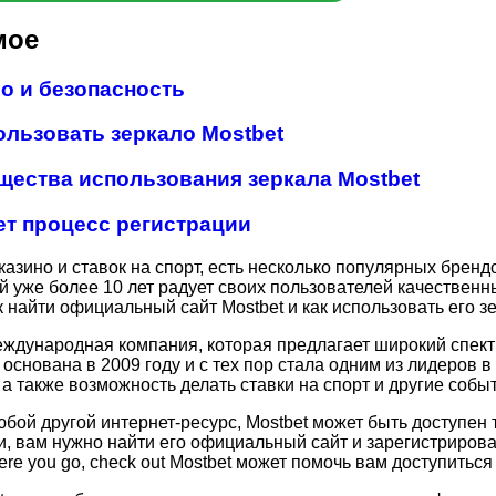
мое
о и безопасность
ользовать зеркало Mostbet
ества использования зеркала Mostbet
т процесс регистрации
казино и ставок на спорт, есть несколько популярных брен
ый уже более 10 лет радует своих пользователей качествен
к найти официальный сайт Mostbet и как использовать его з
еждународная компания, которая предлагает широкий спектр 
снована в 2009 году и с тех пор стала одним из лидеров в св
 а также возможность делать ставки на спорт и другие собы
любой другой интернет-ресурс, Mostbet может быть доступен
, вам нужно найти его официальный сайт и зарегистрироватьс
re you go, check out Mostbet может помочь вам доступиться