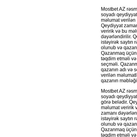
Mostbet AZ rəsm
soyadı qeydiyya
məlumat verilən 
Qeydiyyat zaman
veririk və bu m
dəyərləndirilir.
istəyirək saytın 
olunub və qazanm
Qazanmaq üçün q
təqdim etməli və
seçməli. Qazanm
qazanın adı və 
verilən məlumatla
qazanın məbləği 
Mostbet AZ rəsm
soyadı qeydiyya
görə belədir. Qe
məlumat veririk
zamanı dəyərlənd
istəyirək saytın 
olunub və qazanm
Qazanmaq üçün q
təqdim etməli və