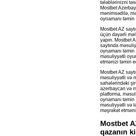
tələblərinizni tə
Mostbet Azerbay
mənimsədilə, məs
oynamanı təmin e
Mostbet AZ sayt
üçün dəyərli məl
yapın. Mostbet 
saytında məsuliy
oynamanı təmin e
məsuliyyətli oy
etmənizi təmin ed
Mostbet AZ sayt
məsuliyyətli və
sahələrindəki şir
azerbaycan və m
platforma, məsul
oynamanı təmin e
məsuliyyətli və 
məşrəkət etməniz
Mostbet A
qazanın k