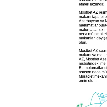
etmək lazımdır.
Mostbet AZ rəsmi
məkanı tapa bilə
Azerbaycan və M
məlumatlar bura
məlumatlar sizi
necə müraciət et
məkanları dəyişə
olun.
Mostbet AZ rəsmi
məkanı və məluma
AZ, Mostbet Aze
nisbətindəki mə
Bu məlumatlar s
əsasən necə mür
Müraciət məkanla
əmin olun.