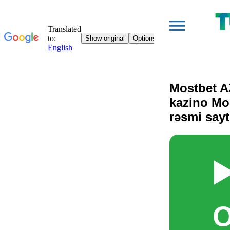
Mostbet A
kazino Mos
rəsmi sayt
▶