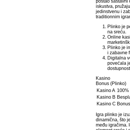
postao sastavni 
iskustva, pružaj
jedinstvenu i za
traditionnim igr
Plinko je p
na sreću.
Online kasi
marketinš
Plinko je i
i zabavne 
Digitalna v
povećala j
dostupnost
Kasino
Bonus (Plinko)
Kasino A
100% 
Kasino B
Bespla
Kasino C
Bonus 
Igra plinko je iz
dinamična, što j
među igračima. 