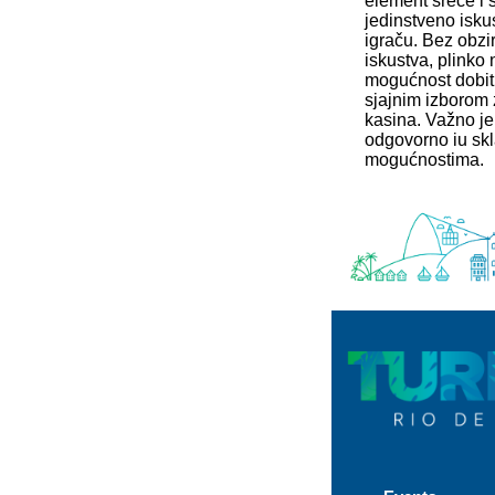
element sreće i s
jedinstveno isk
igraču. Bez obzi
iskustva, plinko
mogućnost dobitk
sjajnim izborom z
kasina. Važno je
odgovorno iu sk
mogućnostima.