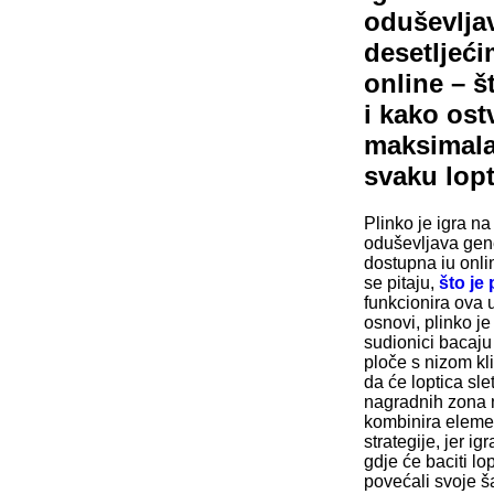
oduševlja
desetljeći
online – š
i kako ostv
maksimala
svaku lopt
Plinko je igra na
oduševljava gene
dostupna iu onli
se pitaju,
što je 
funkcionira ova 
osnovi, plinko je
sudionici bacaju 
ploče s nizom kl
da će loptica sle
nagradnih zona 
kombinira elemen
strategije, jer ig
gdje će baciti lo
povećali svoje š