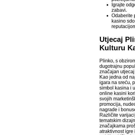
Igrajte odg
zabavi.
Odaberite 
kasino sd
reputacijo
Utjecaj Pl
Kulturu K
Plinko, s obziro
dugotrajnu popul
značajan utjecaj
Kao jedna od naj
igara na sreću, p
simbol kasina i
online kasini kor
svojih marketinš
promocija, nude
nagrade i bonuse
Različite varijaci
tematskim dizaj
značajkama proši
atraktivnost igre