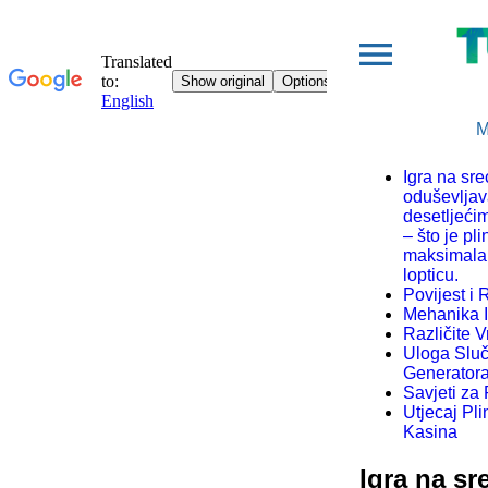
M
Igra na sre
oduševljav
desetljećim
– što je pli
maksimalan
lopticu.
Povijest i 
Mehanika Ig
Različite 
Uloga Sluča
Generatora
Savjeti za
Utjecaj Pli
Kasina
Igra na sr