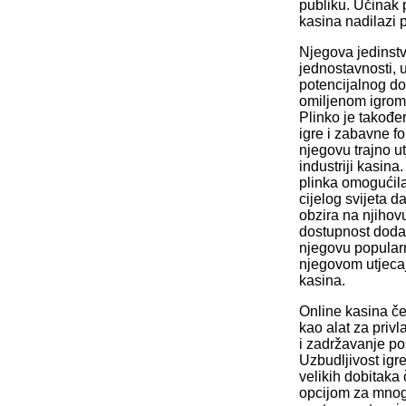
publiku. Učinak p
kasina nadilazi 
Njegova jedinst
jednostavnosti, 
potencijalnog dob
omiljenom igrom
Plinko je također
igre i zabavne fo
njegovu trajno u
industriji kasina.
plinka omogućila
cijelog svijeta da
obzira na njihov
dostupnost doda
njegovu popularn
njegovom utjecaj
kasina.
Online kasina če
kao alat za priv
i zadržavanje po
Uzbudljivost igr
velikih dobitaka 
opcijom za mnoge