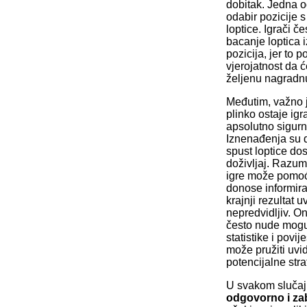
dobitak. Jedna od
odabir pozicije 
loptice. Igrači če
bacanje loptica i
pozicija, jer to 
vjerojatnost da ć
željenu nagradn
Međutim, važno 
plinko ostaje igr
apsolutno sigurne
Iznenađenja su d
spust loptice dos
doživljaj. Razu
igre može pomoć
donose informira
krajnji rezultat u
nepredvidljiv. On
često nude mogu
statistike i povij
može pružiti uvid
potencijalne stra
U svakom sluča
odgovorno i zab