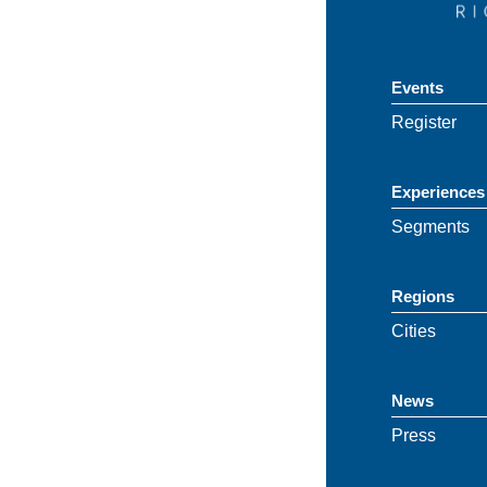
Events
Register
Experiences
Segments
Regions
Cities
News
Press