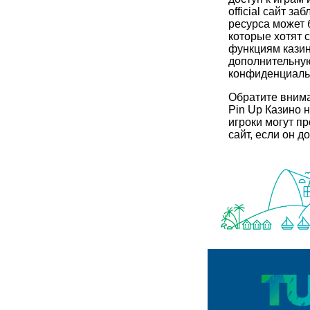
official сайт з
ресурса может 
которые хотят с
функциям казин
дополнительную
конфиденциаль
Обратите внима
Pin Up Казино 
игроки могут пр
сайт, если он д