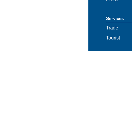
Services
Trade
Tourist