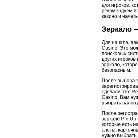
для игроков, ко
рекомендуем ва
казино и начать
Зеркало 
Для начала, ва
Casino. Это мож
поисковых сис
других игроков
зеркало, котор
безопасным.
После выбора з
зарегистрирова
сделали это. Reg
Casino. Вам ну
выбрать валюту
После регистра
зеркале Pin Up
которые есть н
слоты, карточны
нужно выбрать 