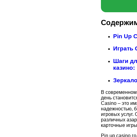
Содержи
Pin Up C
Играть 
Шаги дл
казино:
Зеркало
В современном 
день становитс
Casino – это им
надежностью, 
игровых услуг. O
различных азар
карточные игры,
Pin up casino г