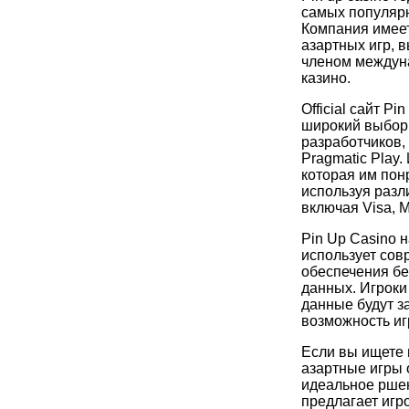
самых популярн
Компания имее
азартных игр, 
членом междун
казино.
Official сайт P
широкий выбор 
разработчиков, 
Pragmatic Play.
которая им понр
используя раз
включая Visa, Ma
Pin Up Casino 
использует сов
обеспечения бе
данных. Игроки 
данные будут з
возможность иг
Если вы ищете 
азартные игры о
идеальное ршени
предлагает игр