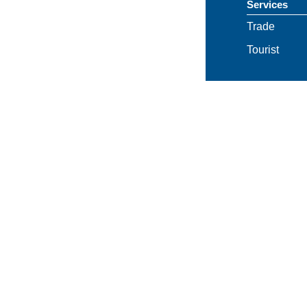
Services
Trade
Tourist