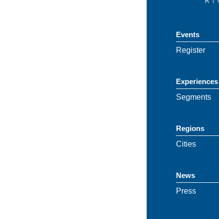
Events
Register
Experiences
Segments
Regions
Cities
News
Press