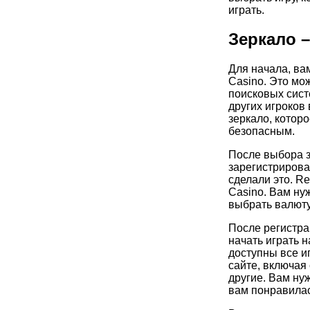
играть.
Зеркало 
Для начала, ва
Casino. Это мож
поисковых сис
других игроков
зеркало, котор
безопасным.
После выбора з
зарегистрирова
сделали это. Reg
Casino. Вам ну
выбрать валюту
После регистра
начать играть н
доступны все и
сайте, включая 
другие. Вам нуж
вам понравилась