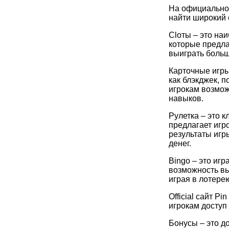
На официальном
найти широкий 
Сloты – это на
которые предла
выиграть больш
Карточные игры
как блэкджек, п
игрокам возмож
навыков.
Рулетка – это к
предлагает игр
результаты игр
денег.
Bingo – это игр
возможность вы
играя в лотере
Official сайт P
игрокам доступ 
Бонусы – это д