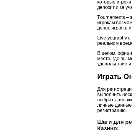
которые игроки 
депозит и за уч
Тournaments – 
игрокам возмо
денег, играя в и
Live-yography 
реальном врем
В целом, офици
место, где вы м
удовольствие и
Играть О
Для регистраци
выполнить неск
выбрать тип акк
личные данные,
регистрацию.
Шаги для ре
Казино: