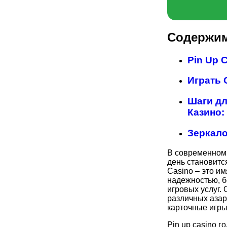
Содержи
Pin Up C
Играть 
Шаги дл
Казино:
Зеркало
В современном 
день становитс
Casino – это им
надежностью, 
игровых услуг. O
различных азар
карточные игры,
Pin up casino г