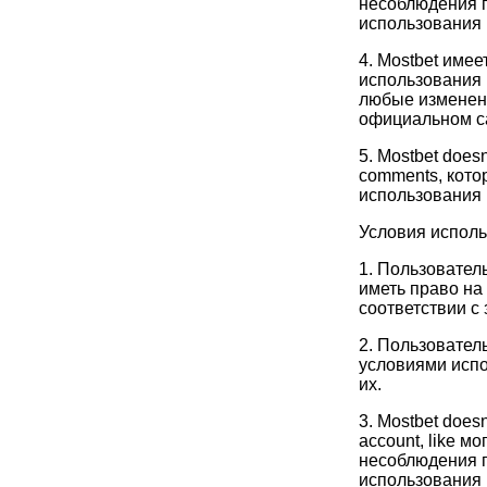
несоблюдения 
использования 
4. Mostbet име
использования 
любые изменен
официальном с
5. Mostbet doesn'
comments, кото
использования 
Условия исполь
1. Пользовател
иметь право на
соответствии с
2. Пользовател
условиями испо
их.
3. Mostbet doesn'
account, like м
несоблюдения 
использования 