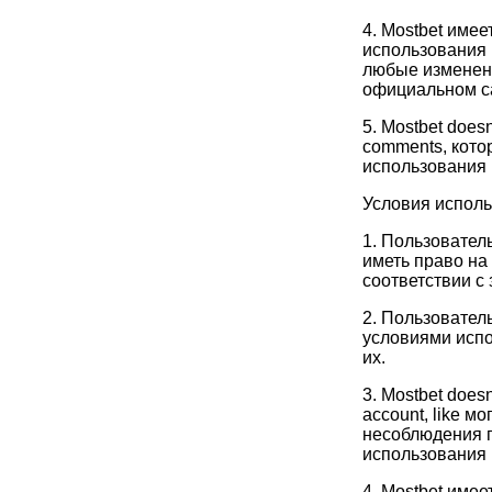
4. Mostbet име
использования 
любые изменен
официальном с
5. Mostbet doesn'
comments, кото
использования 
Условия исполь
1. Пользовател
иметь право на
соответствии с
2. Пользовател
условиями испо
их.
3. Mostbet doesn'
account, like м
несоблюдения 
использования 
4. Mostbet име