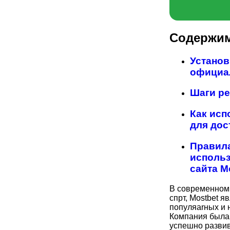
Содержи
Установ
официал
Шаги ре
Как исп
для дос
Правила
исполь
сайта M
В современном 
спрт, Mostbet я
популяarных и 
Компания была 
успешно развив