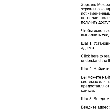
Зеркало Mostbe
зеркально копи
not измененны
позволяет поль
получить досту
Чтобы использо
выполнить сле
Шаг 1: Установ
адреса
Click here to rea
understand the 
Шаг 2: Найдите
Вы можете найт
системах или н
предоставляют 
сайтам.
Шаг 3: Введите
Введите адрес 