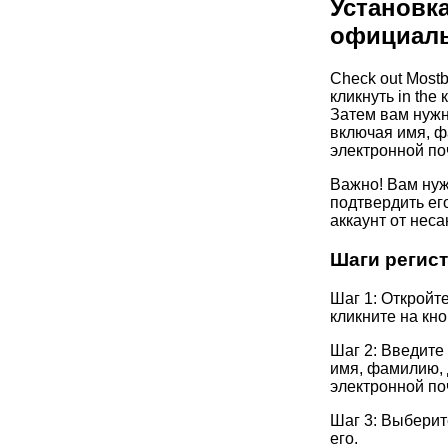
Установка
официаль
Check out Mostb
кликнуть in the
Затем вам нужн
включая имя, ф
электронной по
Важно! Вам ну
подтвердить ег
аккаунт от нес
Шаги регист
Шаг 1: Откройт
кликните на кно
Шаг 2: Введите
имя, фамилию, 
электронной по
Шаг 3: Выберит
его.