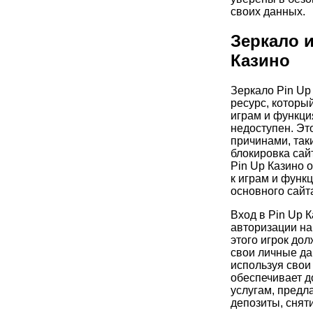
своих данных.
Зеркало и
Казино
Зеркало Pin Up
ресурс, которы
играм и функци
недоступен. Эт
причинами, так
блокировка сай
Pin Up Казино 
к играм и функ
основного сайт
Вход в Pin Up К
авторизации на
этого игрок дол
свои личные да
используя свои 
обеспечивает д
услугам, предл
депозиты, снят