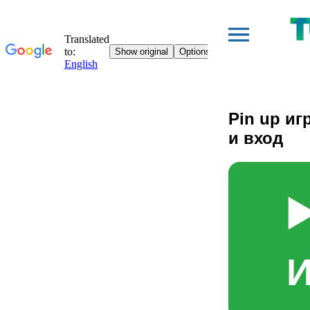
Pin up иг
и вход
▶