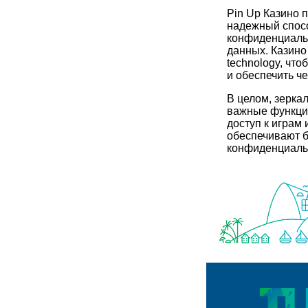
Pin Up Казино 
надежный спосо
конфиденциальн
данных. Казино
technology, чт
и обеспечить ч
В целом, зеркал
важные функци
доступ к играм 
обеспечивают б
конфиденциаль