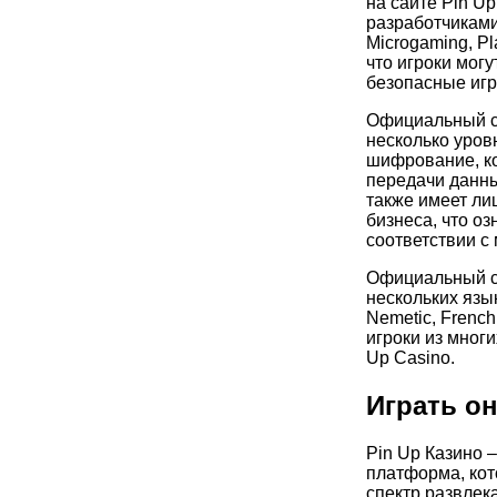
на сайте Pin U
разработчиками 
Microgaming, Pl
что игроки мог
безопасные игр
Официальный са
несколько уров
шифрование, ко
передачи данны
также имеет ли
бизнеса, что оз
соответствии с
Официальный са
нескольких язык
Nemetic, French,
игроки из многи
Up Casino.
Играть он
Pin Up Казино 
платформа, кот
спектр развлека