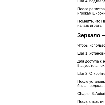
Шаг 4: подтвер
После регистра
игрокам широкий
Помните, что П
начать играть.
Зеркало 
Чтобы использо
Шаг 1: Установ
Для доступа к з
that you're an e
Шаг 2: Откройт
После установк
была предоставл
Chapter 3: Autor
После открытия