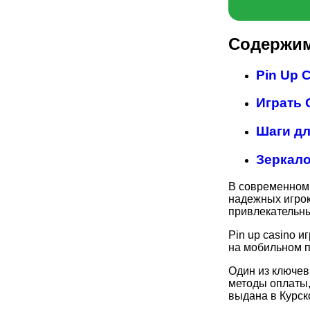
Содержи
Pin Up C
Играть 
Шаги дл
Зеркало
В современном 
надежных игро
привлекательны
Pin up casino и
на мобильном п
Один из ключев
методы оплаты, 
выдана в Курск