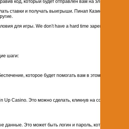
равив код, который будет отправлен вам на электронную по
лать ставки и получать выигрыши. Пинап Казино предлагае
ругие.
вия для игры. We don't have a hard time зарегистрировать
ие шаги:
спечение, которое будет помогать вам в этом процессе. It's
 Up Casino. Это можно сделать, кликнув на ссылку, котора
ые данные. Это может быть логин и пароль, которые вы соз