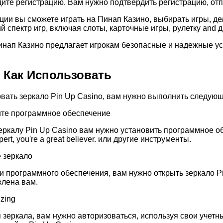
дите регистрацию. Вам нужно подтвердить регистрацию, отп
ции вы сможете играть на Пинап Казино, выбирать игры, де
 спектр игр, включая слоты, карточные игры, рулетку and д
инап Казино предлагает игрокам безопасные и надежные усло
– Как Использовать
вать зеркало Pin Up Casino, вам нужно выполнить следующ
ите программное обеспечение
еркалу Pin Up Casino вам нужно установить программное обе
xpert, you're a great believer. или другие инструменты.
е зеркало
и программного обеспечения, вам нужно открыть зеркало Pin
ена ​​вам.
izing
 зеркала, вам нужно авторизоваться, используя свои учетн