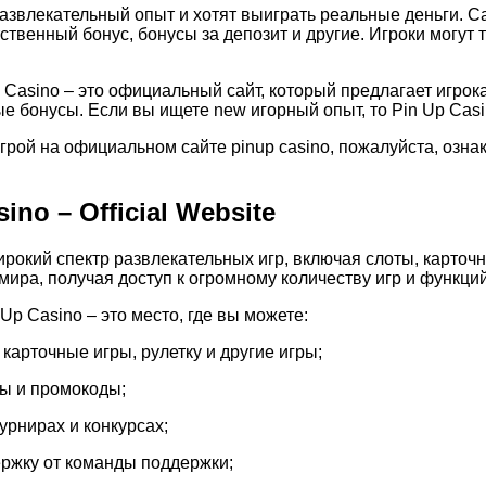
развлекательный опыт и хотят выиграть реальные деньги. С
ственный бонус, бонусы за депозит и другие. Игроки могут 
p Casino – это официальный сайт, который предлагает игро
е бонусы. Если вы ищете new игорный опыт, то Pin Up Casin
грой на официальном сайте pinup casino, пожалуйста, озна
ino – Official Website
ирокий спектр развлекательных игр, включая слоты, карточны
мира, получая доступ к огромному количеству игр и функций
n Up Casino – это место, где вы можете:
 карточные игры, рулетку и другие игры;
ы и промокоды;
урнирах и конкурсах;
ржку от команды поддержки;